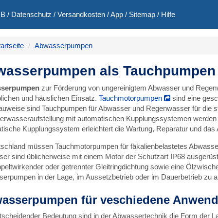
GB
/
Datenschutz
/
Versandkosten
/
App
/
Sitemap
/
Hilfe
artseite
Abwasserpumpen
asserpumpen als Tauchpumpen z
serpumpen
zur Förderung von ungereinigtem Abwasser und Regenwa
lichen und häuslichen Einsatz.
Tauchmotorpumpen
sind eine gesc
Bauweise sind Tauchpumpen für Abwasser und Regenwasser für die sta
terwasseraufstellung mit automatischen Kupplungssystemen werden
tische Kupplungssystem erleichtert die Wartung, Reparatur und da
tschland müssen Tauchmotorpumpen für fäkalienbelastetes Abwasser
er sind üblicherweise mit einem Motor der Schutzart IP68 ausgerü
ppeltwirkender oder getrennter Gleitringdichtung sowie eine Ölzwisch
erpumpen in der Lage, im Aussetzbetrieb oder im Dauerbetrieb zu ar
asserpumpen für veschiedene Anwen
tscheidender Bedeutung sind in der Abwassertechnik die Form der 