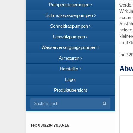
Pumpensteuerungen
werden
Wirkun
Schmutzwasserpumpen
zusamm
Ausfüh
Schneidradpumpen
neigen
kleiner
Umwälzpumpen
im B2B
Wasserversorgungspumpen
Ihr B2
Armaturen
Abw
Hersteller
Lager
Produktübersicht
Tel:
030/2847030-16