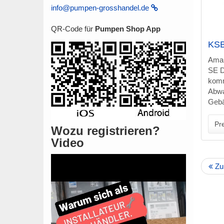
info@pumpen-grosshandel.de
QR-Code für
Pumpen Shop App
KSB
Ama
SE D
komm
Abwa
Gebä
Pre
Wozu registrieren?
Video
Zu