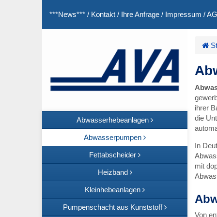
***News***
/
Kontakt
/
Ihre Anfrage
/
Impressum
/
A
St
Abw
Abwas
gewerb
ihrer 
die Un
Abwasserhebeanlagen
automa
Abwasserpumpen
In Deu
Fettabscheider
Abwass
mit do
Heizband
Abwass
Kleinhebeanlagen
Abw
Pumpenschacht aus Kunststoff
Von en