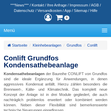
***News***
/
Kontakt
/
Ihre Anfrage
/
Impressum
/
AGB
/
Datenschutz
/
Versandkosten
/
App
/
Sitemap
/
Hilfe
0
Menü
Toggle
navigation
Startseite
Kleinhebeanlagen
Grundfos
Conlift
Conlift Grundfos
Kondensathebeanlage
Kondensathebeanlagen
der Baureihe CONLIFT von Grundfos
sind die ideale Ergänzung für Anwendungen, in denen
aggressives Kondensat anfällt. Hierzu zählen besonders die
Brennwert-, Kälte- und Klimatechnik. Das komplett neue
Konzept der Anlage ist in drei Module gegliedert, die auch
nachträglich problemlos erweitert oder kombiniert werden
können. Neben dieser Flexibilität sind bemerkenswerte
technische Neuerungen eingeflossen.