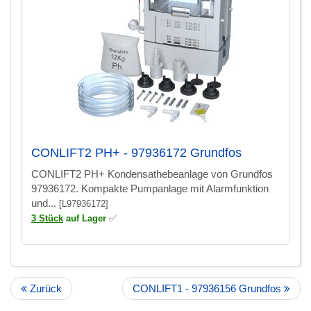
CONLIFT2 PH+ - 97936172 Grundfos
CONLIFT2 PH+ Kondensathebeanlage von Grundfos
97936172. Kompakte Pumpanlage mit Alarmfunktion
und...
[L97936172]
3 Stück
auf Lager
✅
Zurück
CONLIFT1 - 97936156 Grundfos