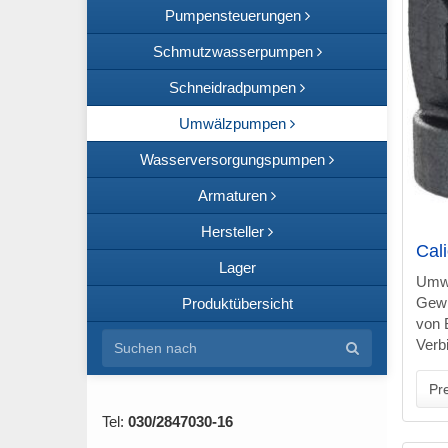
Pumpensteuerungen
Schmutzwasserpumpen
Schneidradpumpen
Umwälzpumpen
Wasserversorgungspumpen
Armaturen
Hersteller
Cal
Lager
Umwä
Gewi
Produktübersicht
von 
Verb
Pre
Tel:
030/2847030-16