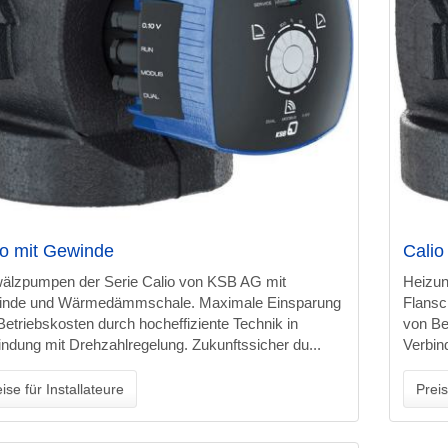
io mit Gewinde
Calio
lzpumpen der Serie Calio von KSB AG mit
Heizun
nde und Wärmedämmschale. Maximale Einsparung
Flans
Betriebskosten durch hocheffiziente Technik in
von Be
indung mit Drehzahlregelung. Zukunftssicher du...
Verbin
ise für Installateure
Preis