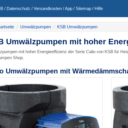
GB
/
Datenschutz
/
Versandkosten
/
App
/
Sitemap
/
Hilfe
artseite
Umwälzpumpen
KSB Umwälzpumpen
 Umwälzpumpen mit hoher Energi
pumpen mit hoher Energieeffizienz der Serie Calio von KSB für Hei
umpen Shop.
io Umwälzpumpen mit Wärmedämmsch