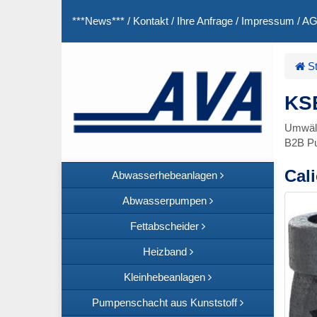
***News***
/
Kontakt
/
Ihre Anfrage
/
Impressum
/
A
St
KSB
Umwälz
B2B P
Cal
Abwasserhebeanlagen
Abwasserpumpen
Fettabscheider
Heizband
Kleinhebeanlagen
Pumpenschacht aus Kunststoff