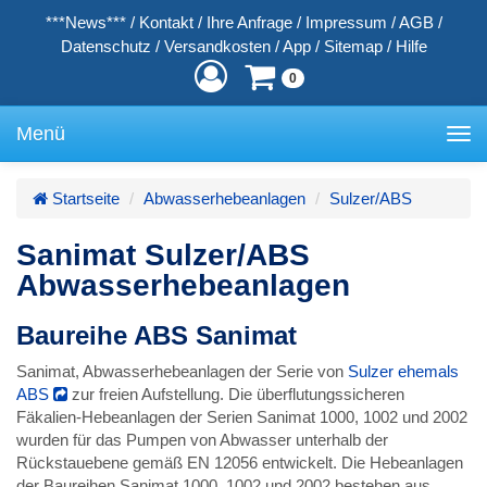
***News***
/
Kontakt
/
Ihre Anfrage
/
Impressum
/
AGB
/
Datenschutz
/
Versandkosten
/
App
/
Sitemap
/
Hilfe
0
Menü
Toggle
navigation
Startseite
Abwasserhebeanlagen
Sulzer/ABS
Sanimat Sulzer/ABS
Abwasserhebeanlagen
Baureihe ABS Sanimat
Sanimat, Abwasserhebeanlagen der Serie von
Sulzer ehemals
ABS
zur freien Aufstellung. Die überflutungssicheren
Fäkalien-Hebeanlagen der Serien Sanimat 1000, 1002 und 2002
wurden für das Pumpen von Abwasser unterhalb der
Rückstauebene gemäß EN 12056 entwickelt. Die Hebeanlagen
der Baureihen Sanimat 1000, 1002 und 2002 bestehen aus