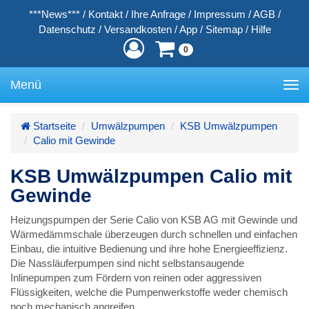
***News***
/
Kontakt
/
Ihre Anfrage
/
Impressum
/
AGB
/
Datenschutz
/
Versandkosten
/
App
/
Sitemap
/
Hilfe
0
Menü
Toggle
navigation
Startseite
Umwälzpumpen
KSB Umwälzpumpen
Calio mit Gewinde
KSB Umwälzpumpen Calio mit
Gewinde
Heizungspumpen der Serie Calio von KSB AG mit Gewinde und
Wärmedämmschale überzeugen durch schnellen und einfachen
Einbau, die intuitive Bedienung und ihre hohe Energieeffizienz.
Die Nassläuferpumpen sind nicht selbstansaugende
Inlinepumpen zum Fördern von reinen oder aggressiven
Flüssigkeiten, welche die Pumpenwerkstoffe weder chemisch
noch mechanisch angreifen.