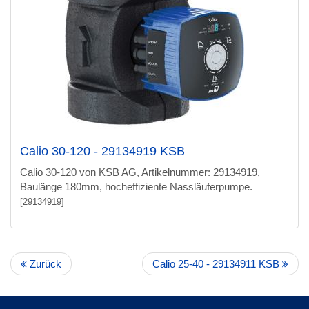
Calio 30-120 - 29134919 KSB
Calio 30-120 von KSB AG, Artikelnummer: 29134919,
Baulänge 180mm, hocheffiziente Nassläuferpumpe.
[29134919]
Zurück
Calio 25-40 - 29134911 KSB