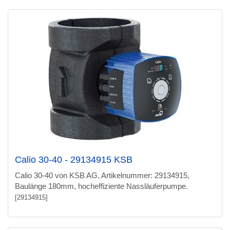
Calio 30-40 - 29134915 KSB
Calio 30-40 von KSB AG, Artikelnummer: 29134915,
Baulänge 180mm, hocheffiziente Nassläuferpumpe.
[29134915]