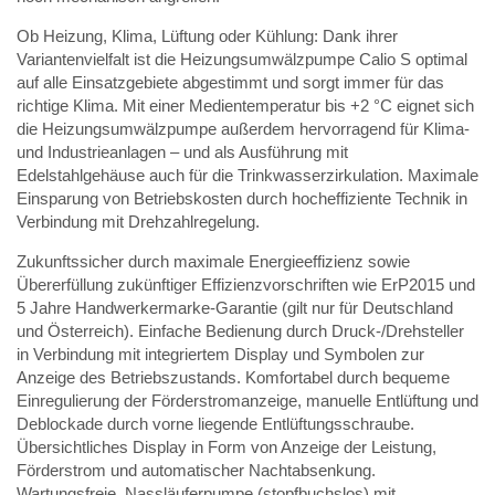
Ob Heizung, Klima, Lüftung oder Kühlung: Dank ihrer
Variantenvielfalt ist die Heizungsumwälzpumpe Calio S optimal
auf alle Einsatzgebiete abgestimmt und sorgt immer für das
richtige Klima. Mit einer Medientemperatur bis +2 °C eignet sich
die Heizungsumwälzpumpe außerdem hervorragend für Klima-
und Industrieanlagen – und als Ausführung mit
Edelstahlgehäuse auch für die Trinkwasserzirkulation. Maximale
Einsparung von Betriebskosten durch hocheffiziente Technik in
Verbindung mit Drehzahlregelung.
Zukunftssicher durch maximale Energieeffizienz sowie
Übererfüllung zukünftiger Effizienzvorschriften wie ErP2015 und
5 Jahre Handwerkermarke-Garantie (gilt nur für Deutschland
und Österreich). Einfache Bedienung durch Druck-/Drehsteller
in Verbindung mit integriertem Display und Symbolen zur
Anzeige des Betriebszustands. Komfortabel durch bequeme
Einregulierung der Förderstromanzeige, manuelle Entlüftung und
Deblockade durch vorne liegende Entlüftungsschraube.
Übersichtliches Display in Form von Anzeige der Leistung,
Förderstrom und automatischer Nachtabsenkung.
Wartungsfreie, Nassläuferpumpe (stopfbuchslos) mit