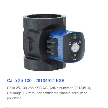
Calio 25-100 - 29134914 KSB
Calio 25-100 von KSB AG, Artikelnummer: 29134914,
Baulänge 180mm, hocheffiziente Nassläuferpumpe.
[29134914]