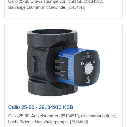
Calio 25-60 Umwälzpumpe von KSB SE 29134912,
Baulänge 180mm mit Gewinde.
[29134912]
Calio 25-80 - 29134913 KSB
Calio 25-80, Artikelnummer: 29134913, eine wartungsfreie,
hocheffiziente Nassläuferpumpe.
[29134913]