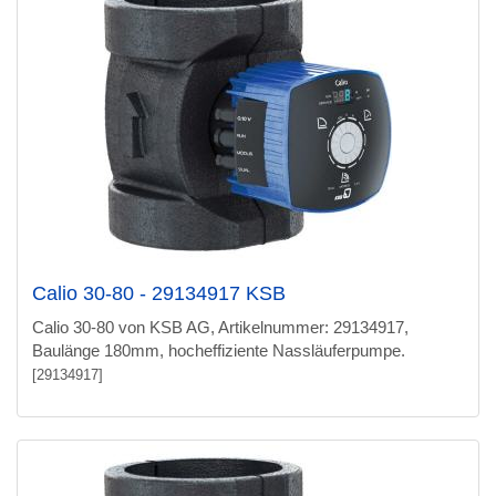
Calio 30-80 - 29134917 KSB
Calio 30-80 von KSB AG, Artikelnummer: 29134917,
Baulänge 180mm, hocheffiziente Nassläuferpumpe.
[29134917]