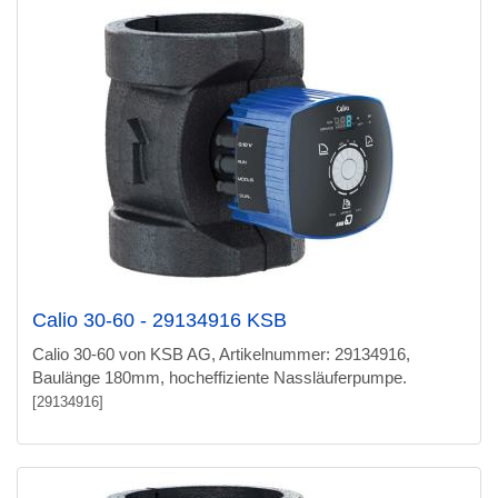
Calio 30-60 - 29134916 KSB
Calio 30-60 von KSB AG, Artikelnummer: 29134916,
Baulänge 180mm, hocheffiziente Nassläuferpumpe.
[29134916]