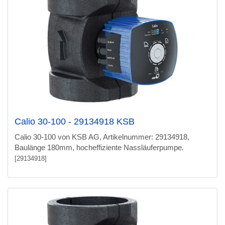
Calio 30-100 - 29134918 KSB
Calio 30-100 von KSB AG, Artikelnummer: 29134918,
Baulänge 180mm, hocheffiziente Nassläuferpumpe.
[29134918]