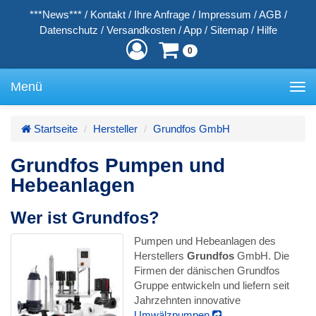
***News***
/
Kontakt
/
Ihre Anfrage
/
Impressum
/
AGB
/
Datenschutz
/
Versandkosten
/
App
/
Sitemap
/
Hilfe
0
Menü
Toggle
navigation
Startseite
Hersteller
Grundfos GmbH
Grundfos Pumpen und
Hebeanlagen
Wer ist Grundfos?
Pumpen und Hebeanlagen des
Herstellers
Grundfos
GmbH. Die
Firmen der dänischen Grundfos
Gruppe entwickeln und liefern seit
Jahrzehnten innovative
Umwälzpumpen
,