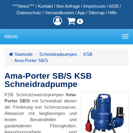
***News***
/
Kontakt
/
Ihre Anfrage
/
Impressum
/
AGB
/
Datenschutz
/
Versandkosten
/
App
/
Sitemap
/
Hilfe
0
Menü
Toggle
navigation
Startseite
Schneidradpumpen
KSB
Ama-Porter SB/S
Ama-Porter SB/S KSB
Schneidradpumpe
KSB Schmutzwasserpumpen
Ama-
Porter SB/S
mit Schneidrad dienen
der Förderung von Schmutzwasser,
Abwasser mit langfaserigen und
festen Besatndteilen und
gasbeladenen Flüssigkeiten.
Awendungsgebiete sind