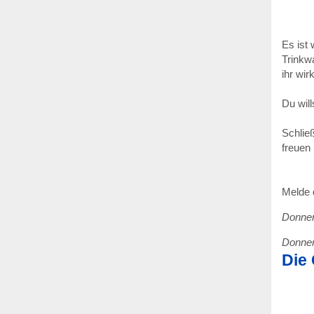
Es ist
Trinkw
ihr wir
Du wil
Schlie
freuen
Melde d
Donners
Donners
Die 