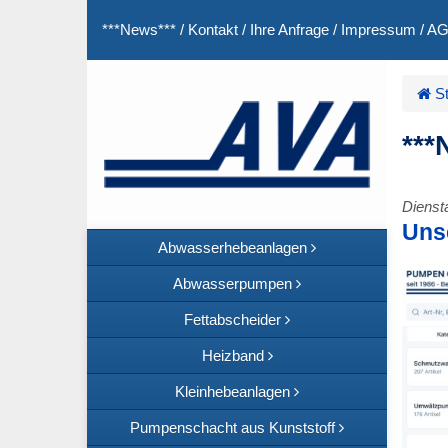
***News***
/
Kontakt
/
Ihre Anfrage
/
Impressum
/
A
St
***
Diensta
Uns
Abwasserhebeanlagen
Abwasserpumpen
Fettabscheider
Heizband
Kleinhebeanlagen
Pumpenschacht aus Kunststoff