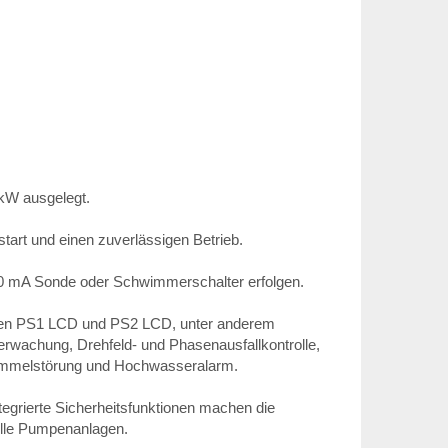
kW ausgelegt.
tart und einen zuverlässigen Betrieb.
–20 mA Sonde oder Schwimmerschalter erfolgen.
ngen PS1 LCD und PS2 LCD, unter anderem
wachung, Drehfeld- und Phasenausfallkontrolle,
 Sammelstörung und Hochwasseralarm.
tegrierte Sicherheitsfunktionen machen die
elle Pumpenanlagen.