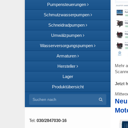
Pumpensteuerungen
Schmutzwasserpumpen
Schneidradpumpen
Umwälzpumpen
Wasserversorgungspumpen
Armaturen
Mehr a
Hersteller
Scanne
Lager
Jetzt 
Produktübersicht
Mittwoc
Neu
Mot
Tel:
030/2847030-16