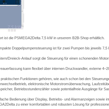
ort ist die PSMEGA2Delta 7,5 kW in unserem B2B-Shop erhältlich.
mpakte Doppelpumpensteuerung ist für zwei Pumpen bis jeweils 7,5 
tern/Dreieck-Anlauf sorgt die Steuerung für einen schonenden Motors
veauerfassung kann flexibel über internen Druckwandler, externe 4
 praktischen Funktionen gehören, wie auch schon bei den Steueru
wechselbetrieb, elektronische Motorstromüberwachung, Laufzeitüber
speicher, Betriebsstundenzähler sowie potentialfreie Ausgänge für
nfache Bedienung über Display, Betriebs- und Alarmanzeigen sowie in
2Delta zu einer komfortablen und robusten Lösung für profession