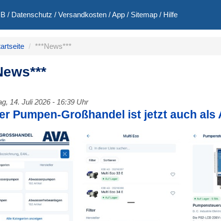
GB
/
Datenschutz
/
Versandkosten
/
App
/
Sitemap
/
Hilfe
artseite
***News***
News***
g, 14. Juli 2026 - 16:39 Uhr
er Pumpen-Großhandel ist jetzt auch als