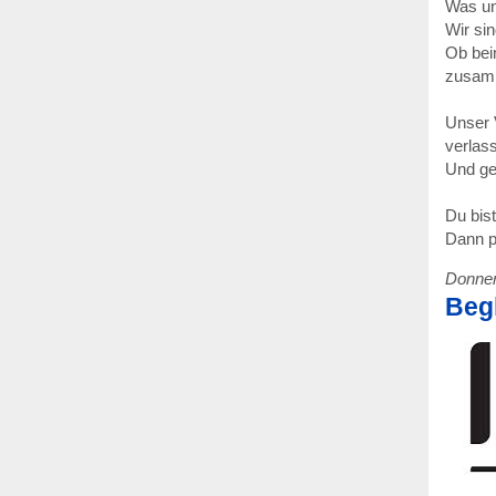
Was un
Wir si
Ob bei
zusam
Unser 
verlas
Und ge
Du bis
Dann p
Donners
Begl