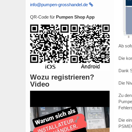
info@pumpen-grosshandel.de
QR-Code für
Pumpen Shop App
Ab sof
Die ko
Dank S
Wozu registrieren?
Video
Die Ni
Zu den
Pumpen
Fehler
Die ei
PSMEGA