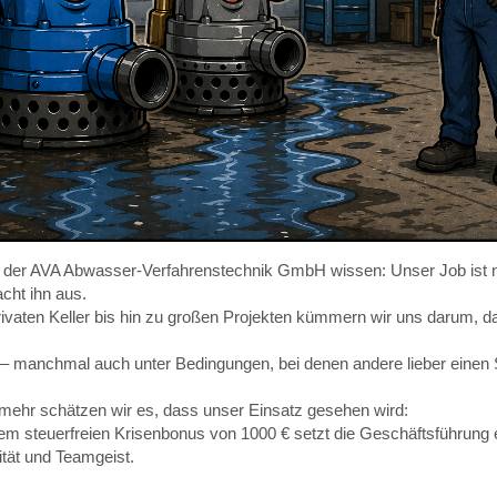
i der AVA Abwasser-Verfahrenstechnik GmbH wissen: Unser Job ist n
cht ihn aus.
ivaten Keller bis hin zu großen Projekten kümmern wir uns darum, das
 – manchmal auch unter Bedingungen, bei denen andere lieber einen 
ehr schätzen wir es, dass unser Einsatz gesehen wird:
nem steuerfreien Krisenbonus von 1000 € setzt die Geschäftsführung 
lität und Teamgeist.