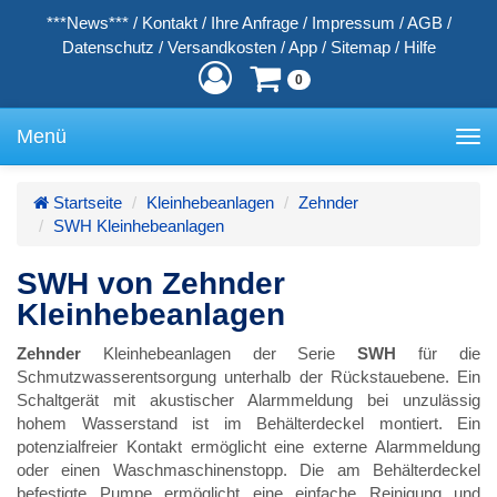
***News***
/
Kontakt
/
Ihre Anfrage
/
Impressum
/
AGB
/
Datenschutz
/
Versandkosten
/
App
/
Sitemap
/
Hilfe
0
Menü
Toggle
navigation
Startseite
Kleinhebeanlagen
Zehnder
SWH Kleinhebeanlagen
SWH von Zehnder
Kleinhebeanlagen
Zehnder
Kleinhebeanlagen der Serie
SWH
für die
Schmutzwasserentsorgung unterhalb der Rückstauebene. Ein
Schaltgerät mit akustischer Alarmmeldung bei unzulässig
hohem Wasserstand ist im Behälterdeckel montiert. Ein
potenzialfreier Kontakt ermöglicht eine externe Alarmmeldung
oder einen Waschmaschinenstopp. Die am Behälterdeckel
befestigte Pumpe ermöglicht eine einfache Reinigung und