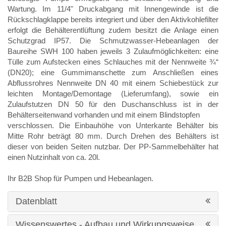
Wartung. Im 11/4" Druckabgang mit Innengewinde ist die
Rückschlagklappe bereits integriert und über den Aktivkohlefilter
erfolgt die Behälterentlüftung zudem besitzt die Anlage einen
Schutzgrad IP57. Die Schmutzwasser-Hebeanlagen der
Baureihe SWH 100 haben jeweils 3 Zulaufmöglichkeiten: eine
Tülle zum Aufstecken eines Schlauches mit der Nennweite ¾“
(DN20); eine Gummimanschette zum Anschließen eines
Abflussrohres Nennweite DN 40 mit einem Schiebestück zur
leichten Montage/Demontage (Lieferumfang), sowie ein
Zulaufstutzen DN 50 für den Duschanschluss ist in der
Behälterseitenwand vorhanden und mit einem Blindstopfen
verschlossen. Die Einbauhöhe von Unterkante Behälter bis
Mitte Rohr beträgt 80 mm. Durch Drehen des Behälters ist
dieser von beiden Seiten nutzbar. Der PP-Sammelbehälter hat
einen Nutzinhalt von ca. 20l.
Ihr B2B Shop für Pumpen und Hebeanlagen.
Datenblatt
Wissenswertes - Aufbau und Wirkungsweise