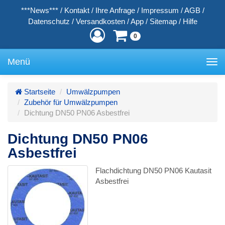
***News***
/
Kontakt
/
Ihre Anfrage
/
Impressum
/
AGB
/
Datenschutz
/
Versandkosten
/
App
/
Sitemap
/
Hilfe
0
Menü
Toggle
navigation
Startseite
Umwälzpumpen
Zubehör für Umwälzpumpen
Dichtung DN50 PN06 Asbestfrei
Dichtung DN50 PN06
Asbestfrei
Flachdichtung DN50 PN06 Kautasit
Asbestfrei