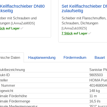
 Keilflachschieber DN80
Set Keilflachschieber 
kseitig
zulaufseitig
eber mit Schrauben und
Schieber mit Flanschmuffen,
tungen
Schrauben, Dichtungen
[LArmaZub80DS]
tück
auf Lager
✅
[LArmaZub100ZS]
7 Stück
auf Lager
✅
nische Daten
Hauptanwendung
Fördermedium
Bauart
uktbezeichnung
Sanistar P
ukt-ID
9805503
teller
HOMA Pu
 Nummer
401468004
ogewicht
148 kg
imale Förderhöhe
11 m
imale Fördermenge
16,5 l/s
male Medientemperatur
35°C kurzze