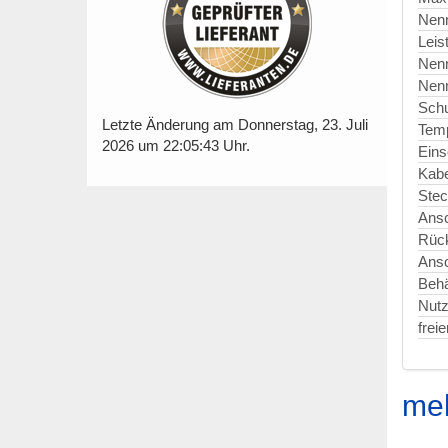
Nen
Leis
Nen
Nen
Schu
Letzte Änderung am Donnerstag, 23. Juli
Temp
2026 um 22:05:43 Uhr.
Eins
Kabe
Stec
Ansc
Rück
Ansc
Behä
Nut
frei
meh