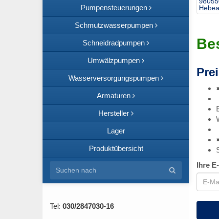
98055
Pumpensteuerungen
Hebea
Schmutzwasserpumpen
Bes
Schneidradpumpen
Umwälzpumpen
Prei
Wasserversorgungspumpen
Armaturen
Hersteller
Lager
Produktübersicht
Ihre E
Tel:
030/2847030-16