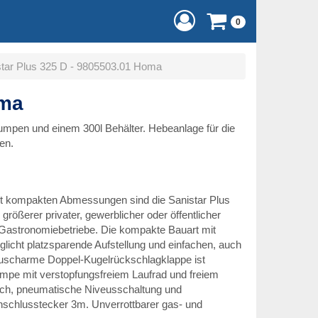
0
star Plus 325 D - 9805503.01 Homa
oma
mpen und einem 300l Behälter. Hebeanlage für die
en.
t kompakten Abmessungen sind die Sanistar Plus
rößerer privater, gewerblicher oder öffentlicher
astronomiebetriebe. Die kompakte Bauart mit
glicht platzsparende Aufstellung und einfachen, auch
äuscharme Doppel-Kugelrückschlagklappe ist
 Pumpe mit verstopfungsfreiem Laufrad und freiem
ch, pneumatische Niveusschaltung und
nschlusstecker 3m. Unverrottbarer gas- und