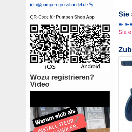
info@pumpen-grosshandel.de
Sie
QR-Code für
Pumpen Shop App
➽ ➽➽ 
Sie e
Zub
Wozu registrieren?
Video