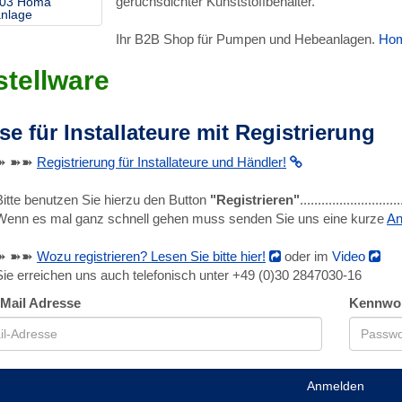
geruchsdichter Kunststoffbehälter.
03 Homa
nlage
Ihr B2B Shop für Pumpen und Hebeanlagen.
Hom
tellware
se für Installateure mit Registrierung
➽ ➽➽
Registrierung für Installateure und Händler!
Bitte benutzen Sie hierzu den Button
"Registrieren"
........................
Wenn es mal ganz schnell gehen muss senden Sie uns eine kurze
An
➽ ➽➽
Wozu registrieren? Lesen Sie bitte hier!
oder im
Video
Sie erreichen uns auch telefonisch unter +49 (0)30 2847030-16
-Mail Adresse
Kennwo
Anmelden