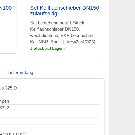
DN100
Set Keilflachschieber DN150
zulaufseitig
Set bestehend aus: 1 Stück
Keilflachschieber DN150,
weichdichtend, EKB beschichtet,
Keil NBR, Bau...
[LArmaZub150ZS]
3 Stück
auf Lager
✅
Lieferumfang
lus 325 D
mpen
6322
itig bis 60°C