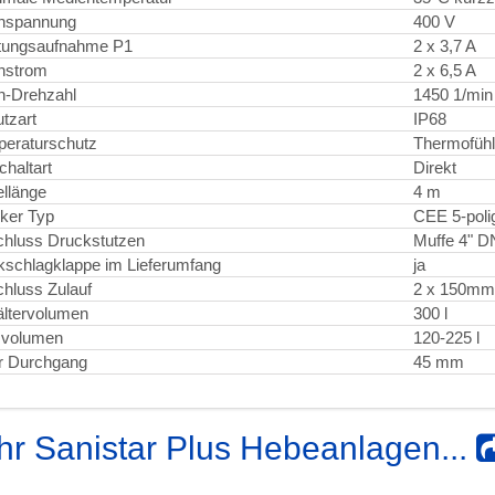
nspannung
400 V
tungsaufnahme P1
2 x 3,7 A
nstrom
2 x 6,5 A
n-Drehzahl
1450 1/min
tzart
IP68
eraturschutz
Thermofühl
chaltart
Direkt
llänge
4 m
ker Typ
CEE 5-poli
hluss Druckstutzen
Muffe 4" D
schlagklappe im Lieferumfang
ja
hluss Zulauf
2 x 150mm
ltervolumen
300 l
zvolumen
120-225 l
er Durchgang
45 mm
r Sanistar Plus Hebeanlagen...