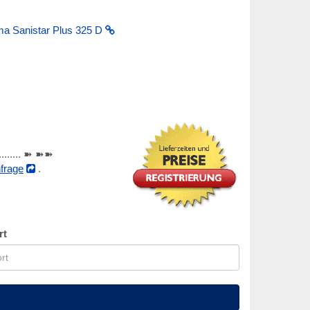
a Sanistar Plus 325 D
............ ➽ ➽➽
frage
.
rt