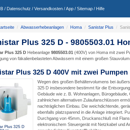
GB
/
Datenschutz
/
Versandkosten
/
App
/
Sitemap
/
Hilfe
artseite
Abwasserhebeanlagen
Homa
Sanistar Plus
Sani
istar Plus 325 D - 9805503.01 H
ar Plus 325 D
Hebeanlage
9805503.01
(400V) von Homa mit zwei Pu
gung von fäkalienbelasteten Abwässern mit einem großen Stauvolum
istar Plus 325 D 400V mit zwei Pumpen
Wegen des großen Behältervolumens bei äußers
325 D insbesondere bestimmt für die Entsorgung g
Gebäude wie z. B. Wohnanlagen, Bürogebäude, G
zahlreichen alternativen Zulaufanschlüssen ermö
nachträglichen Einbau. Die weichdichtende, ger
ebenfalls platzsparend in die Anlage integriert.
Durchgang von 45mm, Druckanschluß mit Flans
elektronischem Steuergerät mit Netzkabel und A
ar Plus 325 D