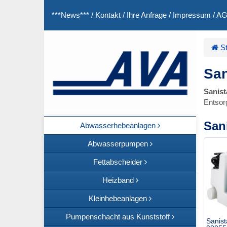
***News***
/
Kontakt
/
Ihre Anfrage
/
Impressum
/
A
St
San
Sanist
Entsor
San
Abwasserhebeanlagen
Abwasserpumpen
Fettabscheider
Heizband
Kleinhebeanlagen
Pumpenschacht aus Kunststoff
Sanist