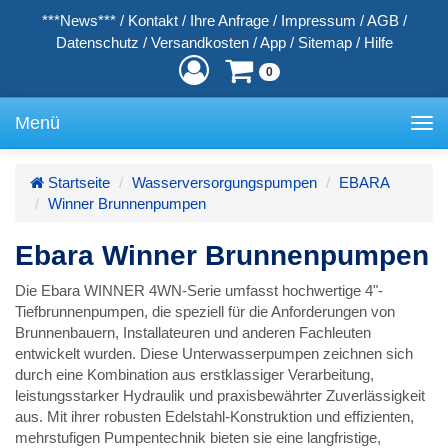
***News***
/
Kontakt
/
Ihre Anfrage
/
Impressum
/
AGB
/
Datenschutz
/
Versandkosten
/
App
/
Sitemap
/
Hilfe
0
Menü
Toggle
navigation
Startseite
Wasserversorgungspumpen
EBARA
Winner Brunnenpumpen
Ebara Winner Brunnenpumpen
Die Ebara WINNER 4WN-Serie umfasst hochwertige 4"-
Tiefbrunnenpumpen, die speziell für die Anforderungen von
Brunnenbauern, Installateuren und anderen Fachleuten
entwickelt wurden. Diese Unterwasserpumpen zeichnen sich
durch eine Kombination aus erstklassiger Verarbeitung,
leistungsstarker Hydraulik und praxisbewährter Zuverlässigkeit
aus. Mit ihrer robusten Edelstahl-Konstruktion und effizienten,
mehrstufigen Pumpentechnik bieten sie eine langfristige,