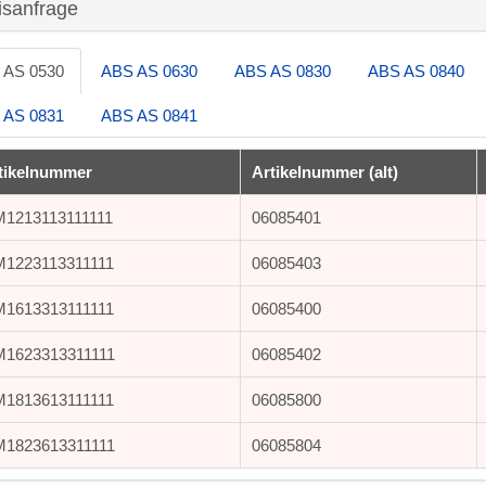
isanfrage
 AS 0530
ABS AS 0630
ABS AS 0830
ABS AS 0840
 AS 0831
ABS AS 0841
tikelnummer
Artikelnummer (alt)
1213113111111
06085401
1223113311111
06085403
1613313111111
06085400
1623313311111
06085402
1813613111111
06085800
1823613311111
06085804