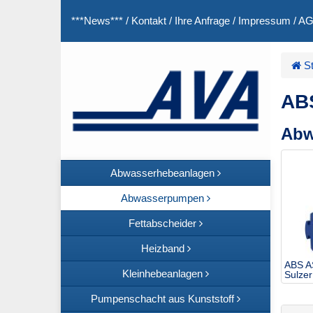
***News***
/
Kontakt
/
Ihre Anfrage
/
Impressum
/
A
St
AB
Abw
Abwasserhebeanlagen
Abwasserpumpen
Fettabscheider
Heizband
ABS A
Kleinhebeanlagen
Sulzer
Pumpenschacht aus Kunststoff