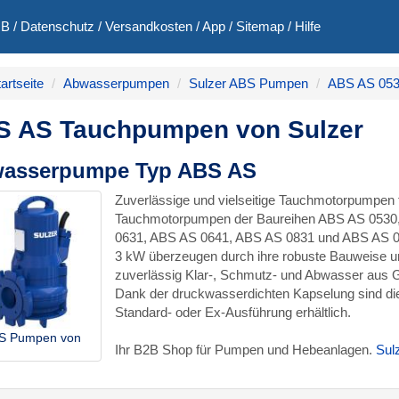
GB
/
Datenschutz
/
Versandkosten
/
App
/
Sitemap
/
Hilfe
artseite
Abwasserpumpen
Sulzer ABS Pumpen
ABS AS 053
S AS Tauchpumpen von Sulzer
asserpumpe Typ ABS AS
Zuverlässige und vielseitige Tauchmotorpumpen
Tauchmotorpumpen der Baureihen ABS AS 0530
0631, ABS AS 0641, ABS AS 0831 und ABS AS 084
3 kW überzeugen durch ihre robuste Bauweise und
zuverlässig Klar-, Schmutz- und Abwasser aus 
Dank der druckwasserdichten Kapselung sind die 
Standard- oder Ex-Ausführung erhältlich.
S Pumpen von
Ihr B2B Shop für Pumpen und Hebeanlagen.
Sul