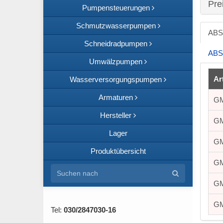
Pre
Pumpensteuerungen
Schmutzwasserpumpen
ABS
Schneidradpumpen
ABS
Umwälzpumpen
Ar
Wasserversorgungspumpen
Armaturen
GM
Hersteller
GM
Lager
GM
Produktübersicht
GM
GM
GM
Tel:
030/2847030-16