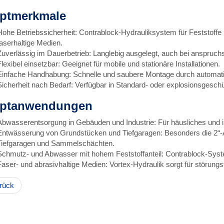
ptmerkmale
Hohe Betriebssicherheit: Contrablock-Hydrauliksystem für Feststoffe
faserhaltige Medien.
Zuverlässig im Dauerbetrieb: Langlebig ausgelegt, auch bei anspruc
Flexibel einsetzbar: Geeignet für mobile und stationäre Installationen.
Einfache Handhabung: Schnelle und saubere Montage durch automa
Sicherheit nach Bedarf: Verfügbar in Standard- oder explosionsgesch
ptanwendungen
Abwasserentsorgung in Gebäuden und Industrie: Für häusliches und in
Entwässerung von Grundstücken und Tiefgaragen: Besonders die 2“-A
Tiefgaragen und Sammelschächten.
Schmutz- und Abwasser mit hohem Feststoffanteil: Contrablock-System
Faser- und abrasivhaltige Medien: Vortex-Hydraulik sorgt für störungs
rück