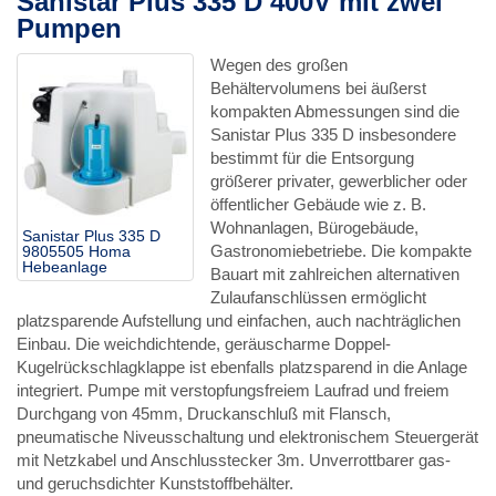
Sanistar Plus 335 D 400V mit zwei
Pumpen
Wegen des großen
Behältervolumens bei äußerst
kompakten Abmessungen sind die
Sanistar Plus 335 D insbesondere
bestimmt für die Entsorgung
größerer privater, gewerblicher oder
öffentlicher Gebäude wie z. B.
Wohnanlagen, Bürogebäude,
Sanistar Plus 335 D
Gastronomiebetriebe. Die kompakte
9805505 Homa
Hebeanlage
Bauart mit zahlreichen alternativen
Zulaufanschlüssen ermöglicht
platzsparende Aufstellung und einfachen, auch nachträglichen
Einbau. Die weichdichtende, geräuscharme Doppel-
Kugelrückschlagklappe ist ebenfalls platzsparend in die Anlage
integriert. Pumpe mit verstopfungsfreiem Laufrad und freiem
Durchgang von 45mm, Druckanschluß mit Flansch,
pneumatische Niveusschaltung und elektronischem Steuergerät
mit Netzkabel und Anschlusstecker 3m. Unverrottbarer gas-
und geruchsdichter Kunststoffbehälter.