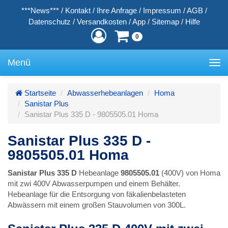
***News***
/
Kontakt
/
Ihre Anfrage
/
Impressum
/
AGB
/
Datenschutz
/
Versandkosten
/
App
/
Sitemap
/
Hilfe
0
Menü
Toggle
navigation
Startseite
Abwasserhebeanlagen
Homa
Sanistar Plus
Sanistar Plus 335 D - 9805505.01 Homa
Sanistar Plus 335 D -
9805505.01 Homa
Sanistar Plus 335 D
Hebeanlage
9805505.01
(400V) von Homa
mit zwi 400V Abwasserpumpen und einem Behälter.
Hebeanlage für die Entsorgung von fäkalienbelasteten
Abwässern mit einem großen Stauvolumen von 300L.