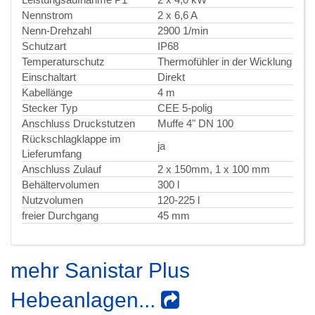
Nennstrom
2 x 6,6 A
Nenn-Drehzahl
2900 1/min
Schutzart
IP68
Temperaturschutz
Thermofühler in der Wicklung
Einschaltart
Direkt
Kabellänge
4 m
Stecker Typ
CEE 5-polig
Anschluss Druckstutzen
Muffe 4" DN 100
Rückschlagklappe im
ja
Lieferumfang
Anschluss Zulauf
2 x 150mm, 1 x 100 mm
Behältervolumen
300 l
Nutzvolumen
120-225 l
freier Durchgang
45 mm
mehr Sanistar Plus
Hebeanlagen...