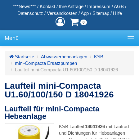
***News***
/
Kontakt
/
Ihre Anfrage
/
Impressum
/
AGB
/
Datenschutz
/
Versandkosten
/
App
/
Sitemap
/
Hilfe
0
Menü
Toggle
navigation
Startseite
Abwasserhebeanlagen
KSB
mini-Compacta Ersatzpumpen
Laufteil mini-Compacta U1.60/100/150 D 18041926
Laufteil mini-Compacta
U1.60/100/150 D 18041926
Laufteil für mini-Compacta
Hebeanlage
KSB Laufteil
18041926
mit Laufrad
und Dichtungen für Hebeanlagen