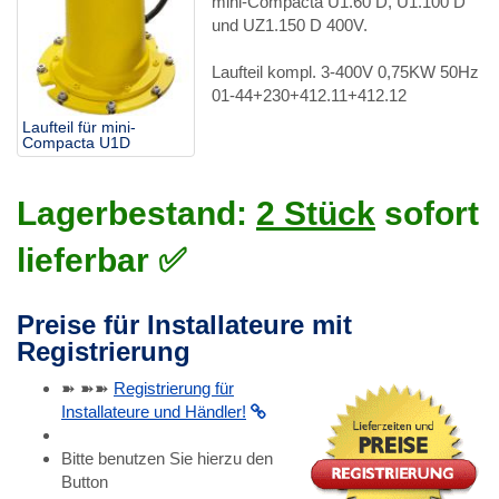
mini-Compacta U1.60 D, U1.100 D
und UZ1.150 D 400V.
Laufteil kompl. 3-400V 0,75KW 50Hz
01-44+230+412.11+412.12
Laufteil für mini-
Compacta U1D
Lagerbestand:
2 Stück
sofort
lieferbar ✅
Preise für Installateure mit
Registrierung
➽ ➽➽
Registrierung für
Installateure und Händler!
Bitte benutzen Sie hierzu den
Button