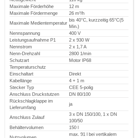
Maximale Förderhöhe
12 m
Maximale Fördermenge
26 m³/h
bis 40°C, kurzzeitig 65°C(5
Maximale Medientemperatur
Min.)
Nennspannung
400 V
Leistungsaufnahme P1
2 x 930 W
Nennstrom
2 x 1,7 A
Nenn-Drehzahl
2800 1/min
Schutzart
Motor IP68
Temperaturschutz
Einschaltart
Direkt
Kabellänge
4 + 1 m
Stecker Typ
CEE 5-polig
Anschluss Druckstutzen
DN 80/100
Rückschlagklappe im
ja
Lieferumfang
3 x DN 150/100, 1 x DN
Anschluss Zulauf
100/50
Behältervolumen
150 l
max. 91 l bei vertikalem
Nutzvolumen