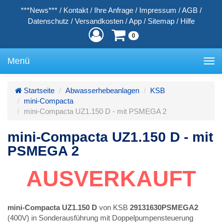
***News***
/
Kontakt
/
Ihre Anfrage
/
Impressum
/
AGB
/
Datenschutz
/
Versandkosten
/
App
/
Sitemap
/
Hilfe
0
Menü
Toggle
navigation
Startseite
Abwasserhebeanlagen
KSB
mini-Compacta
mini-Compacta UZ1.150 D - mit PSMEGA 2
mini-Compacta UZ1.150 D - mit
PSMEGA 2
AUSVERKAUFT
mini-Compacta UZ1.150 D
von KSB
29131630PSMEGA2
(400V) in Sonderausführung mit Doppelpumpensteuerung