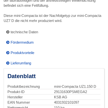
der laufradseitigen und der antriebsseitigen Wellendichtung
befindet sich eine Fettfüllung.
Diese mini-Compacta ist der Nachfolgetyp zur mini-Compacta
UZ7 D die nicht mehr produziert wird.
technische Daten
Fördermedium
Produktvorteile
Lieferumfang
Datenblatt
Produktbezeichnung
mini-Compacta UZ1.150 D
Produkt-ID
29131630PSMEGA2
Hersteller
KSB AG
EAN Nummer
4031932101097
Nettogewicht
110 kg