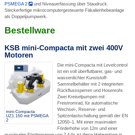
PSMEGA 2
und Niveauerfassung über Staudruck.
Steckerfertige mikrocomputergesteuerte Fäkalienhebeanlage
als Doppelpumpwerk.
Bestellware
KSB mini-Compacta mit zwei 400V
Motoren
Die mini-Compacta mit Levelcontrol
ist ein voll überflutbarer, gas- und
wasserdichter Kunststoff-
Sammelbehälter mit 2 integrierten
Rückflusssperren und Hosenrohr.
Zwei Kreiselpumpen mit
Freistromrad, für automatische
Wechsel-, Reserve- und
mini-Compacta
Spitzenlastschaltung gemäß der EN
UZ1.150 mit PSMEGA
2
12050–1. Mit einer maximalen
Förderhöhe von 12m und einer
maximalen Fördermenge von 7,4 l/s ist diese Hebeanlage in