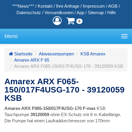
***News***
/
Kontakt
/
Ihre Anfrage
/
Impressum
/
AGB
/
Datenschutz
/
Versandkosten
/
App
/
Sitemap
/
Hilfe
0
Menü
Toggle
navigation
Startseite
Abwasserpumpen
KSB Amarex
Amarex ARX F 65
Amarex ARX F065-150/017F4USG-170 - 39120059 KSB
Amarex ARX F065-
150/017F4USG-170 - 39120059
KSB
Amarex ARX F065-150/017F4USG-170 F-max
KSB
Tauchpumpe
39120059
ohne EX-Schutz mit 8 m Kabellänge.
Die Pumpe hat einen Laufraddurchmesser von 170mm