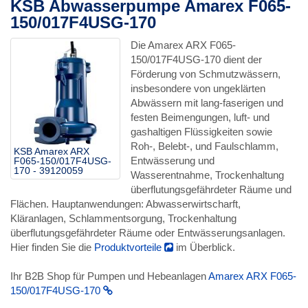
KSB Abwasserpumpe Amarex F065-
150/017F4USG-170
Die Amarex ARX F065-
150/017F4USG-170 dient der
Förderung von Schmutzwässern,
insbesondere von ungeklärten
Abwässern mit lang-faserigen und
festen Beimengungen, luft- und
gashaltigen Flüssigkeiten sowie
Roh-, Belebt-, und Faulschlamm,
KSB Amarex ARX
Entwässerung und
F065-150/017F4USG-
170 - 39120059
Wasserentnahme, Trockenhaltung
überflutungsgefährdeter Räume und
Flächen. Hauptanwendungen: Abwasserwirtscharft,
Kläranlagen, Schlammentsorgung, Trockenhaltung
überflutungsgefährdeter Räume oder Entwässerungsanlagen.
Hier finden Sie die
Produktvorteile
im Überblick.
Ihr B2B Shop für Pumpen und Hebeanlagen
Amarex ARX F065-
150/017F4USG-170