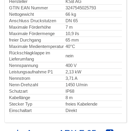
Hersteller
KSB AG
GTIN EAN Nummer
3247545025793
Nettogewicht
66 kg
Anschluss Druckstutzen
DN 65
Maximale Förderhöhe
7 m
Maximale Fördermenge
10,9 l/s
freier Durchgang
65 mm
Maximale Medientemperatur
40°C
Rückschlagklappe im
nein
Lieferumfang
Nennspannung
400 V
Leistungsaufnahme P1
2,13 kW
Nennstrom
3,71 A
Nenn-Drehzahl
1450 U/min
Schutzart
IP68
Kabellänge
8 m
Stecker Typ
freies Kabelende
Einschaltart
Direkt