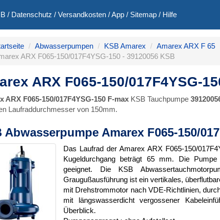
GB
/
Datenschutz
/
Versandkosten
/
App
/
Sitemap
/
Hilfe
artseite
Abwasserpumpen
KSB Amarex
Amarex ARX F 65
marex ARX F065-150/017F4YSG-150 - 39120056 KSB
arex ARX F065-150/017F4YSG-15
x ARX F065-150/017F4YSG-150 F-max
KSB Tauchpumpe
3912005
nen Laufraddurchmesser von 150mm.
 Abwasserpumpe Amarex F065-150/01
Das Laufrad der Amarex ARX F065-150/017F4
Kugeldurchgang beträgt 65 mm. Die Pumpe i
geeignet. Die KSB Abwassertauchmotor
Graugußausführung ist ein vertikales, überflutbar
mit Drehstrommotor nach VDE-Richtlinien, durc
mit längswasserdicht vergossener Kabeleinf
Überblick.