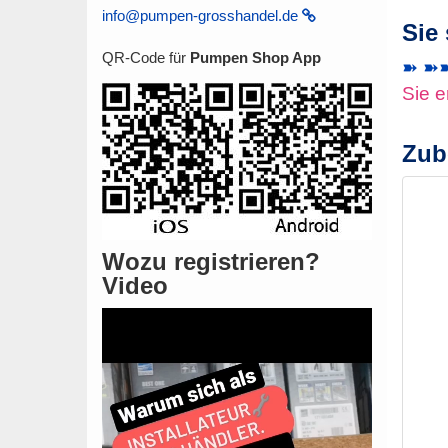
info@pumpen-grosshandel.de
Sie
QR-Code für
Pumpen Shop App
➽ ➽➽ 
Sie e
Zub
Wozu registrieren?
Video