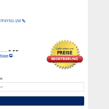
17F4YSG-150
............ ➽ ➽➽
frage
.
rt