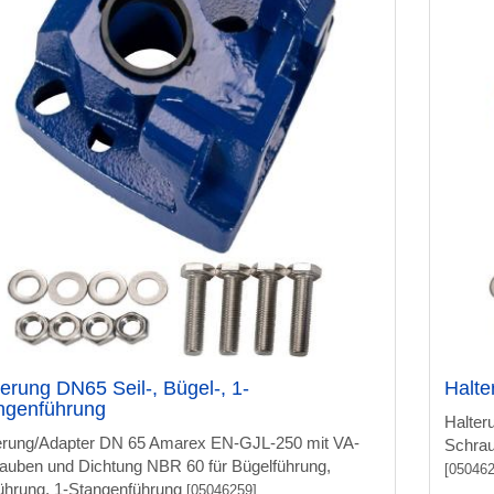
terung DN65 Seil-, Bügel-, 1-
Halte
ngenführung
Halter
erung/Adapter DN 65 Amarex EN-GJL-250 mit VA-
Schrau
auben und Dichtung NBR 60 für Bügelführung,
[050462
führung, 1-Stangenführung
[05046259]