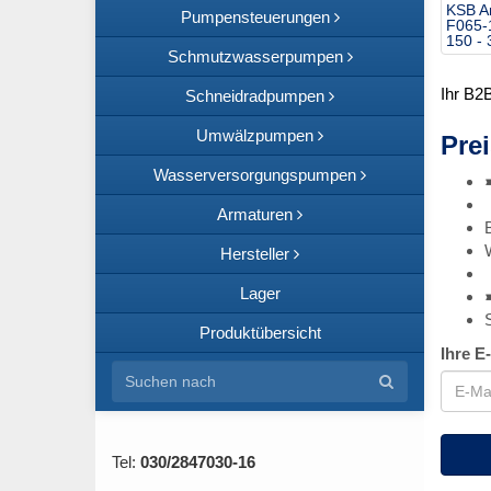
KSB A
Pumpensteuerungen
F065-
150 -
Schmutzwasserpumpen
Ihr B2
Schneidradpumpen
Umwälzpumpen
Prei
Wasserversorgungspumpen
Armaturen
Hersteller
Lager
Produktübersicht
Ihre E
Tel:
030/2847030-16