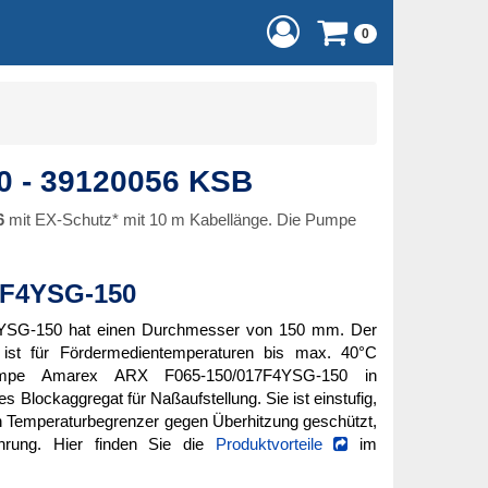
0
0 - 39120056 KSB
6
mit EX-Schutz* mit 10 m Kabellänge. Die Pumpe
7F4YSG-150
YSG-150 hat einen Durchmesser von 150 mm. Der
st für Fördermedientemperaturen bis max. 40°C
pumpe Amarex ARX F065-150/017F4YSG-150 in
es Blockaggregat für Naßaufstellung. Sie ist einstufig,
h Temperaturbegrenzer gegen Überhitzung geschützt,
ührung. Hier finden Sie die
Produktvorteile
im