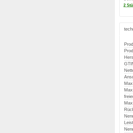
2 St
tech
Prod
Prod
Hers
GTI
Nett
Ansc
Max
Max
frei
Maxi
Rück
Nen
Leis
Nen