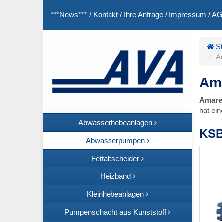
***News***
/
Kontakt
/
Ihre Anfrage
/
Impressum
/
A
St
A
Am
Amare
hat ei
Abwasserhebeanlagen
KSB
Abwasserpumpen
Fettabscheider
Heizband
Kleinhebeanlagen
Pumpenschacht aus Kunststoff