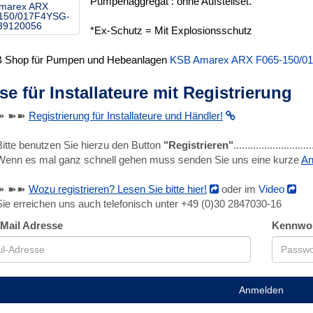
Pumpenaggregat : ohne Aufstellset.
marex ARX
150/017F4YSG-
 39120056
*Ex-Schutz = Mit Explosionsschutz
B Shop für Pumpen und Hebeanlagen
KSB Amarex ARX F065-150/0
se für Installateure mit Registrierung
➽ ➽➽
Registrierung für Installateure und Händler!
Bitte benutzen Sie hierzu den Button
"Registrieren"
........................
Wenn es mal ganz schnell gehen muss senden Sie uns eine kurze
An
➽ ➽➽
Wozu registrieren? Lesen Sie bitte hier!
oder im
Video
Sie erreichen uns auch telefonisch unter +49 (0)30 2847030-16
-Mail Adresse
Kennwo
Anmelden