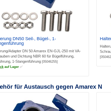
terung DN50 Seil-, Bügel-, 1-
Halte
ngenführung
Halter
erung/Adapter DN 50 Amarex EN-GJL-250 mit VA-
Schrau
auben und Dichtung NBR 60 für Bügelführung,
[050462
führung, 1-Stangenführung
[05046255]
ück
auf Lager
✅
ehör für Austausch gegen Amarex N