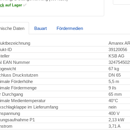
ück
auf Lager
✅
nische Daten
Bauart
Fördermedien
uktbezeichnung
Amarex AR
ukt-ID
39120056
teller
KSB AG
N EAN Nummer
324754502
ogewicht
67 kg
hluss Druckstutzen
DN 65
imale Förderhöhe
5,5 m
imale Fördermenge
9 l/s
er Durchgang
65 mm
male Medientemperatur
40°C
schlagklappe im Lieferumfang
nein
nspannung
400 V
tungsaufnahme P1
2,13 kW
nstrom
3,71 A