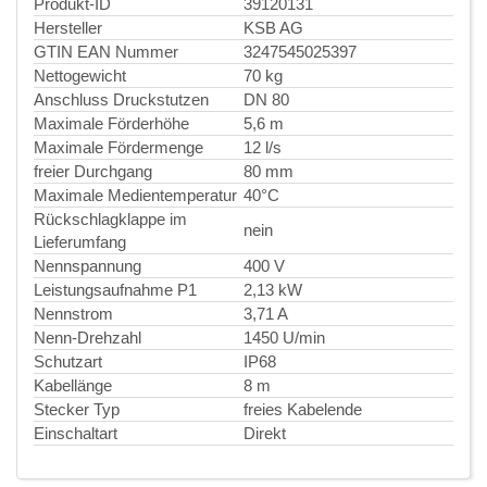
Produkt-ID
39120131
Hersteller
KSB AG
GTIN EAN Nummer
3247545025397
Nettogewicht
70 kg
Anschluss Druckstutzen
DN 80
Maximale Förderhöhe
5,6 m
Maximale Fördermenge
12 l/s
freier Durchgang
80 mm
Maximale Medientemperatur
40°C
Rückschlagklappe im
nein
Lieferumfang
Nennspannung
400 V
Leistungsaufnahme P1
2,13 kW
Nennstrom
3,71 A
Nenn-Drehzahl
1450 U/min
Schutzart
IP68
Kabellänge
8 m
Stecker Typ
freies Kabelende
Einschaltart
Direkt