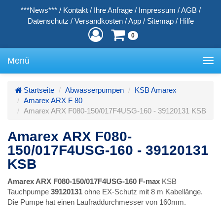
***News***
/
Kontakt
/
Ihre Anfrage
/
Impressum
/
AGB
/
Datenschutz
/
Versandkosten
/
App
/
Sitemap
/
Hilfe
0
Menü
Toggle
navigation
Startseite
Abwasserpumpen
KSB Amarex
Amarex ARX F 80
Amarex ARX F080-150/017F4USG-160 - 39120131 KSB
Amarex ARX F080-
150/017F4USG-160 - 39120131
KSB
Amarex ARX F080-150/017F4USG-160 F-max
KSB
Tauchpumpe
39120131
ohne EX-Schutz mit 8 m Kabellänge.
Die Pumpe hat einen Laufraddurchmesser von 160mm.