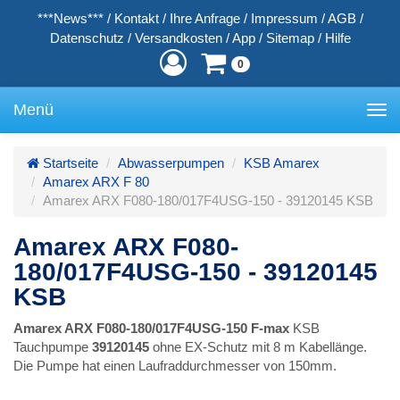
***News***
/
Kontakt
/
Ihre Anfrage
/
Impressum
/
AGB
/
Datenschutz
/
Versandkosten
/
App
/
Sitemap
/
Hilfe
0
Menü
Toggle
navigation
Startseite
Abwasserpumpen
KSB Amarex
Amarex ARX F 80
Amarex ARX F080-180/017F4USG-150 - 39120145 KSB
Amarex ARX F080-
180/017F4USG-150 - 39120145
KSB
Amarex ARX F080-180/017F4USG-150 F-max
KSB
Tauchpumpe
39120145
ohne EX-Schutz mit 8 m Kabellänge.
Die Pumpe hat einen Laufraddurchmesser von 150mm.