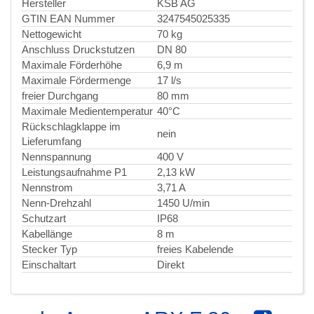
Hersteller
KSB AG
GTIN EAN Nummer
3247545025335
Nettogewicht
70 kg
Anschluss Druckstutzen
DN 80
Maximale Förderhöhe
6,9 m
Maximale Fördermenge
17 l/s
freier Durchgang
80 mm
Maximale Medientemperatur
40°C
Rückschlagklappe im
nein
Lieferumfang
Nennspannung
400 V
Leistungsaufnahme P1
2,13 kW
Nennstrom
3,71 A
Nenn-Drehzahl
1450 U/min
Schutzart
IP68
Kabellänge
8 m
Stecker Typ
freies Kabelende
Einschaltart
Direkt