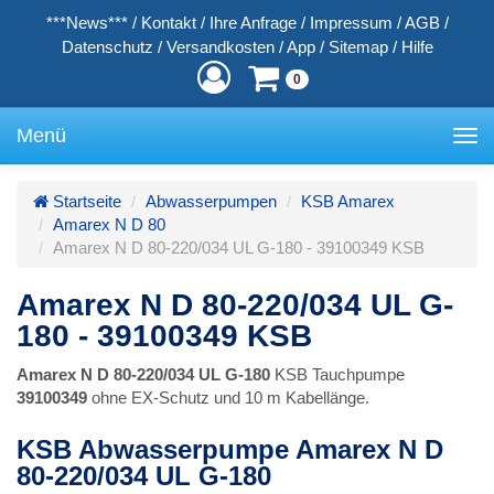
***News***
/
Kontakt
/
Ihre Anfrage
/
Impressum
/
AGB
/
Datenschutz
/
Versandkosten
/
App
/
Sitemap
/
Hilfe
0
Menü
Toggle
navigation
Startseite
Abwasserpumpen
KSB Amarex
Amarex N D 80
Amarex N D 80-220/034 UL G-180 - 39100349 KSB
Amarex N D 80-220/034 UL G-
180 - 39100349 KSB
Amarex N D 80-220/034 UL G-180
KSB Tauchpumpe
39100349
ohne EX-Schutz und 10 m Kabellänge.
KSB Abwasserpumpe Amarex N D
80-220/034 UL G-180