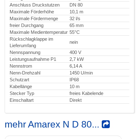
Anschluss Druckstutzen
DN 80
Maximale Förderhöhe
10,1 m
Maximale Fördermenge
32 l/s
freier Durchgang
65 mm
Maximale Medientemperatur
55°C
Rückschlagklappe im
nein
Lieferumfang
Nennspannung
400 V
Leistungsaufnahme P1
2,7 kW
Nennstrom
6,14 A
Nenn-Drehzahl
1450 U/min
Schutzart
IP68
Kabellänge
10 m
Stecker Typ
freies Kabelende
Einschaltart
Direkt
mehr Amarex N D 80...