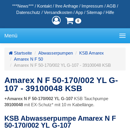
***News***
/
Kontakt
/
Ihre Anfrage
/
Impressum
/
AGB
/
Datenschutz
/
Versandkosten
/
App
/
Sitemap
/
Hilfe
0
Menü
Toggle
navigation
Startseite
Abwasserpumpen
KSB Amarex
Amarex N F 50
Amarex N F 50-170/002 YL G-107 - 39100048 KSB
Amarex N F 50-170/002 YL G-
107 - 39100048 KSB
+Amarex N F 50-170/002 YL G-107
KSB Tauchpumpe
39100048
mit EX-Schutz* mit 10 m Kabellänge.
KSB Abwasserpumpe Amarex N F
50-170/002 YL G-107