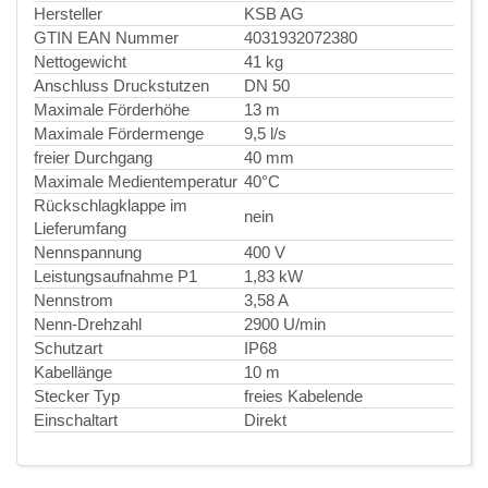
Hersteller
KSB AG
GTIN EAN Nummer
4031932072380
Nettogewicht
41 kg
Anschluss Druckstutzen
DN 50
Maximale Förderhöhe
13 m
Maximale Fördermenge
9,5 l/s
freier Durchgang
40 mm
Maximale Medientemperatur
40°C
Rückschlagklappe im
nein
Lieferumfang
Nennspannung
400 V
Leistungsaufnahme P1
1,83 kW
Nennstrom
3,58 A
Nenn-Drehzahl
2900 U/min
Schutzart
IP68
Kabellänge
10 m
Stecker Typ
freies Kabelende
Einschaltart
Direkt