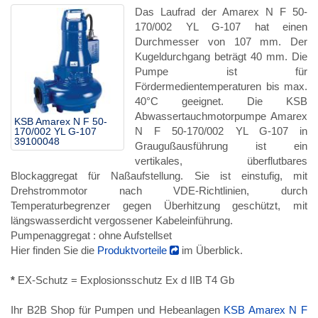
Das Laufrad der Amarex N F 50-
170/002 YL G-107 hat einen
Durchmesser von 107 mm. Der
Kugeldurchgang beträgt 40 mm. Die
Pumpe ist für
Fördermedientemperaturen bis max.
40°C geeignet. Die KSB
Abwassertauchmotorpumpe Amarex
KSB Amarex N F 50-
N F 50-170/002 YL G-107 in
170/002 YL G-107
39100048
Graugußausführung ist ein
vertikales, überflutbares
Blockaggregat für Naßaufstellung. Sie ist einstufig, mit
Drehstrommotor nach VDE-Richtlinien, durch
Temperaturbegrenzer gegen Überhitzung geschützt, mit
längswasserdicht vergossener Kabeleinführung.
Pumpenaggregat : ohne Aufstellset
Hier finden Sie die
Produktvorteile
im Überblick.
*
EX-Schutz = Explosionsschutz Ex d IIB T4 Gb
Ihr B2B Shop für Pumpen und Hebeanlagen
KSB Amarex N F