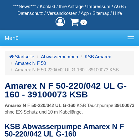
***News***
/
Kontakt
/
Ihre Anfrage
/
Impressum
/
AGB
/
Datenschutz
/
Versandkosten
/
App
/
Sitemap
/
Hilfe
0
Menü
Toggle
navigation
Startseite
Abwasserpumpen
KSB Amarex
Amarex N F 50
Amarex N F 50-220/042 UL G-160 - 39100073 KSB
Amarex N F 50-220/042 UL G-
160 - 39100073 KSB
Amarex N F 50-220/042 UL G-160
KSB Tauchpumpe
39100073
ohne EX-Schutz und 10 m Kabellänge.
KSB Abwasserpumpe Amarex N F
50-220/042 UL G-160