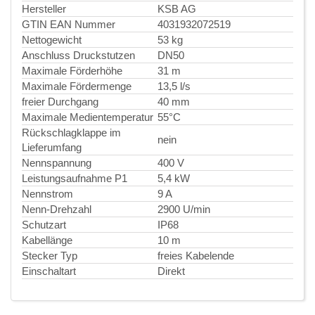
Hersteller
KSB AG
GTIN EAN Nummer
4031932072519
Nettogewicht
53 kg
Anschluss Druckstutzen
DN50
Maximale Förderhöhe
31 m
Maximale Fördermenge
13,5 l/s
freier Durchgang
40 mm
Maximale Medientemperatur
55°C
Rückschlagklappe im
nein
Lieferumfang
Nennspannung
400 V
Leistungsaufnahme P1
5,4 kW
Nennstrom
9 A
Nenn-Drehzahl
2900 U/min
Schutzart
IP68
Kabellänge
10 m
Stecker Typ
freies Kabelende
Einschaltart
Direkt