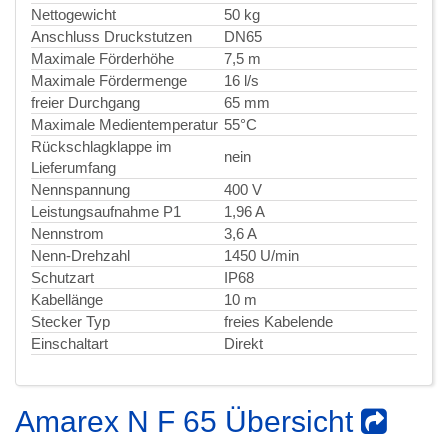
Nettogewicht
50 kg
Anschluss Druckstutzen
DN65
Maximale Förderhöhe
7,5 m
Maximale Fördermenge
16 l/s
freier Durchgang
65 mm
Maximale Medientemperatur
55°C
Rückschlagklappe im
nein
Lieferumfang
Nennspannung
400 V
Leistungsaufnahme P1
1,96 A
Nennstrom
3,6 A
Nenn-Drehzahl
1450 U/min
Schutzart
IP68
Kabellänge
10 m
Stecker Typ
freies Kabelende
Einschaltart
Direkt
Amarex N F 65 Übersicht