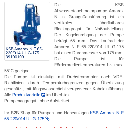
Die KSB
Abwassertauchmotorpumpe Amarex
N in Graugußausführung ist ein
vertikales, überflutbares
Blockaggregat für Naßaufstellung.
Der Kugeldurchgang der Pumpe
beträgt 65 mm. Das Laufrad der
Amarex N F 65-220/014 UL G-175
KSB Amarex N F 65-
hat einen Durchmesser von 175 mm.
220/014 UL G-175
39100109
Die Pumpe ist für
Fördermedientemperaturen bis max.
55°C geeignet.
Die Pumpe ist einstufig, mit Drehstrommotor nach VDE-
Richtlinien, durch Temperaturbegrenzer gegen Überhitzung
geschützt, mit längswasserdicht vergossener Kabeleinführung.
Alle
Produktvorteile
im Überblick.
Pumpenaggregat : ohne Aufstellset.
Ihr B2B Shop für Pumpen und Hebeanlagen
KSB Amarex N F
65-220/014 UL G-175