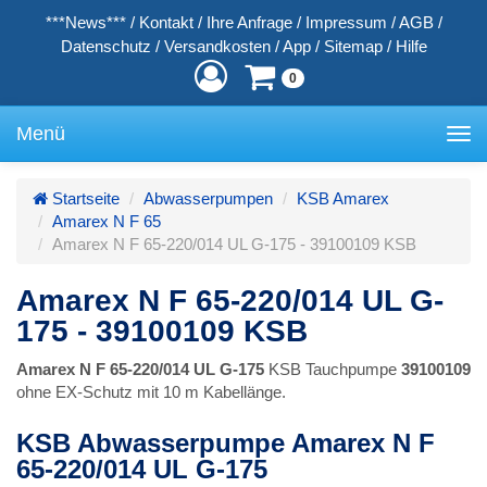
***News***
/
Kontakt
/
Ihre Anfrage
/
Impressum
/
AGB
/
Datenschutz
/
Versandkosten
/
App
/
Sitemap
/
Hilfe
0
Menü
Toggle
navigation
Startseite
Abwasserpumpen
KSB Amarex
Amarex N F 65
Amarex N F 65-220/014 UL G-175 - 39100109 KSB
Amarex N F 65-220/014 UL G-
175 - 39100109 KSB
Amarex N F 65-220/014 UL G-175
KSB Tauchpumpe
39100109
ohne EX-Schutz mit 10 m Kabellänge.
KSB Abwasserpumpe Amarex N F
65-220/014 UL G-175