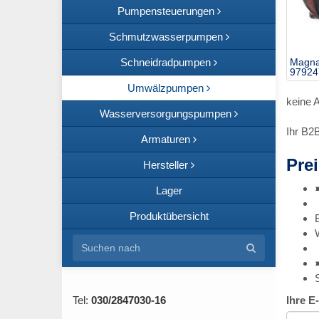
Pumpensteuerungen
Schmutzwasserpumpen
Schneidradpumpen
Magna
97924
Umwälzpumpen
keine 
Wasserversorgungspumpen
Ihr B2
Armaturen
Prei
Hersteller
Lager
Produktübersicht
Tel:
030/2847030-16
Ihre E