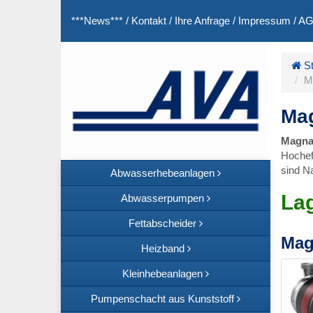
***News***
/
Kontakt
/
Ihre Anfrage
/
Impressum
/
A
St
M
Mag
Magna
Hochef
sind N
Abwasserhebeanlagen
La
Abwasserpumpen
Fettabscheider
Mag
Heizband
Kleinhebeanlagen
Pumpenschacht aus Kunststoff