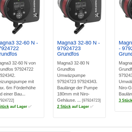
agna3 32-60 N -
Magna3 32-80 N -
Magn
7924722
97924723
- 97
rundfos
Grundfos
Grun
gna3 32-60 N von
Magna3 32-80 N
Magna
undfos 97924722
Grundfos
Grund
924342.
Umwäzpumpe
979243
izungspumpe mit
97924723 97924343.
Umwäl
x. 6m Förderhöhe
Baulänge der Pumpe
Niro-G
d einer Bau...
180mm mit Niro-
Baulän
Gehäuse. ...
7924722]
[97924723]
3 Stüc
Stück
auf Lager
✅
2 Stück
auf Lager
✅