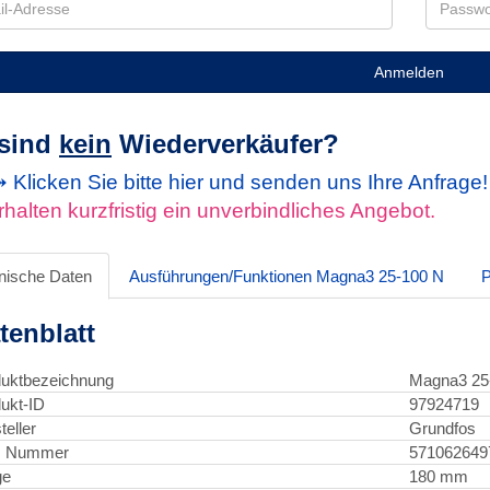
Anmelden
 sind
kein
Wiederverkäufer?
Klicken Sie bitte hier und senden uns Ihre Anfrage
rhalten kurzfristig ein unverbindliches Angebot.
nische Daten
Ausführungen/Funktionen Magna3 25-100 N
P
tenblatt
uktbezeichnung
Magna3 25
ukt-ID
97924719
teller
Grundfos
 Nummer
571062649
ge
180 mm