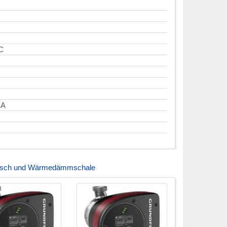
°C
 A
ansch und Wärmedämmschale