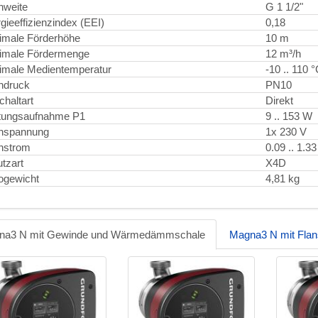
nweite
G 1 1/2"
gieeffizienzindex (EEI)
0,18
imale Förderhöhe
10 m
imale Fördermenge
12 m³/h
male Medientemperatur
-10 .. 110 
ndruck
PN10
chaltart
Direkt
tungsaufnahme P1
9 .. 153 W
nspannung
1x 230 V
nstrom
0.09 .. 1.33
tzart
X4D
ogewicht
4,81 kg
na3 N mit Gewinde und Wärmedämmschale
Magna3 N mit Fl