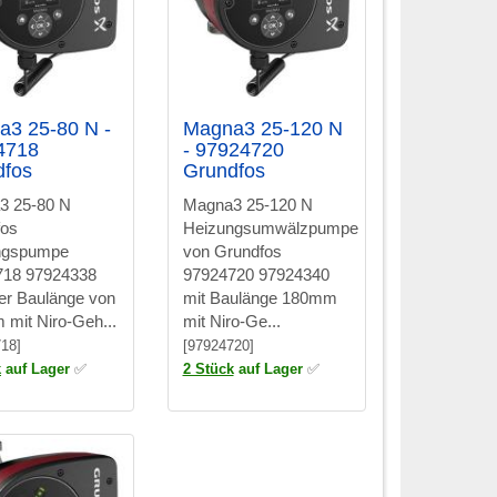
a3 25-80 N -
Magna3 25-120 N
4718
- 97924720
dfos
Grundfos
3 25-80 N
Magna3 25-120 N
fos
Heizungsumwälzpumpe
ngspumpe
von Grundfos
718 97924338
97924720 97924340
ner Baulänge von
mit Baulänge 180mm
mit Niro-Geh...
mit Niro-Ge...
18]
[97924720]
k
auf Lager
✅
2 Stück
auf Lager
✅