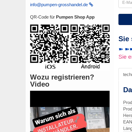
info@pumpen-grosshandel.de
QR-Code für
Pumpen Shop App
Sie
➽ ➽➽ 
Sie e
tech
Wozu registrieren?
Video
Da
Prod
Prod
Hers
EAN
Län