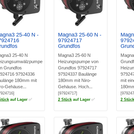
agna3 25-40 N -
Magna3 25-60 N -
Magn
7924716
97924717
9792
rundfos
Grundfos
Grun
gna3 25-40 N
Magna3 25-60 N
Magna
eizungsumwälzpumpe
Heizungspumpe von
Grund
n Grundfos
Grundfos 97924717
Heizu
924716 97924336
97924337 Baulänge
97924
ulänge 180mm mit
180mm mit Niro-
mit ei
ro-Gehäuse...
Gehäuse. Hoch...
180mm 
7924716]
[97924717]
[979247
Stück
auf Lager
✅
2 Stück
auf Lager
✅
2 Stüc