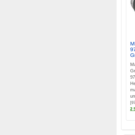
M
9
G
Ma
Gr
97
He
ma
un
[9
2 