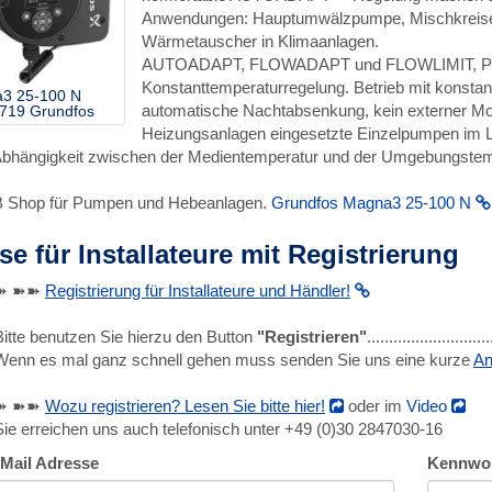
Anwendungen: Hauptumwälzpumpe, Mischkreise
Wärmetauscher in Klimaanlagen.
AUTOADAPT, FLOWADAPT und FLOWLIMIT, Propor
Konstanttemperaturregelung. Betrieb mit konstan
3 25-100 N
automatische Nachtabsenkung, kein externer Mo
719 Grundfos
Heizungsanlagen eingesetzte Einzelpumpen im L
Abhängigkeit zwischen der Medientemperatur und der Umgebungstem
B Shop für Pumpen und Hebeanlagen.
Grundfos Magna3 25-100 N
se für Installateure mit Registrierung
➽ ➽➽
Registrierung für Installateure und Händler!
Bitte benutzen Sie hierzu den Button
"Registrieren"
........................
Wenn es mal ganz schnell gehen muss senden Sie uns eine kurze
An
➽ ➽➽
Wozu registrieren? Lesen Sie bitte hier!
oder im
Video
Sie erreichen uns auch telefonisch unter +49 (0)30 2847030-16
-Mail Adresse
Kennwo