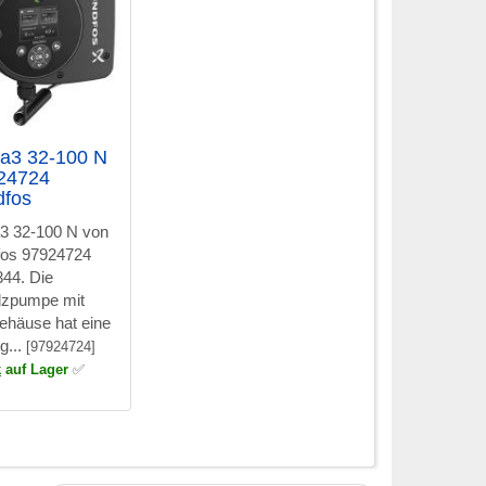
a3 32-100 N
924724
dfos
3 32-100 N von
fos 97924724
44. Die
zpumpe mit
ehäuse hat eine
g...
[97924724]
k
auf Lager
✅