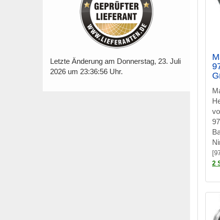
M
Letzte Änderung am Donnerstag, 23. Juli
9
2026 um 23:36:56 Uhr.
G
Ma
H
vo
97
Ba
Ni
[9
2 