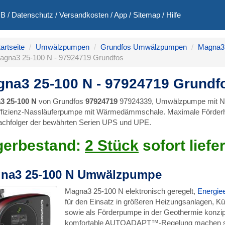
GB
/
Datenschutz
/
Versandkosten
/
App
/
Sitemap
/
Hilfe
artseite
Umwälzpumpen
Grundfos Umwälzpumpen
Magna3 
agna3 25-100 N - 97924719 Grundfos
na3 25-100 N - 97924719 Grundf
3 25-100 N
von Grundfos
97924719
97924339, Umwälzpumpe mit Ni
fizienz-Nassläuferpumpe mit Wärmedämmschale. Maximale Förder
achfolger der bewährten Serien UPS und UPE.
gerbestand:
2 Stück
sofort liefe
na3 25-100 N Umwälzpumpe
Magna3 25-100 N elektronisch geregelt,
Energiee
für den Einsatz in größeren Heizungsanlagen, K
sowie als Förderpumpe in der Geothermie konzipie
komfortable AUTOADAPT™-Regelung machen sie z