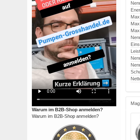
Nen
Ener
Max
Max
Maxi
Nen
Eins
Leis
Nen
Nen
Schu
Nett
Mag
Warum im B2B-Shop anmelden?
Warum im B2B-Shop anmelden?