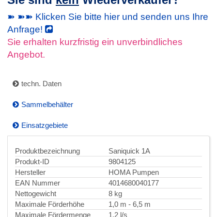
➽ ➽➽ Klicken Sie bitte hier und senden uns Ihre
Anfrage!
Sie erhalten kurzfristig ein unverbindliches
Angebot.
techn. Daten
Sammelbehälter
Einsatzgebiete
Produktbezeichnung
Saniquick 1A
Produkt-ID
9804125
Hersteller
HOMA Pumpen
EAN Nummer
4014680040177
Nettogewicht
8 kg
Maximale Förderhöhe
1,0 m - 6,5 m
Maximale Fördermenge
1,2 l/s