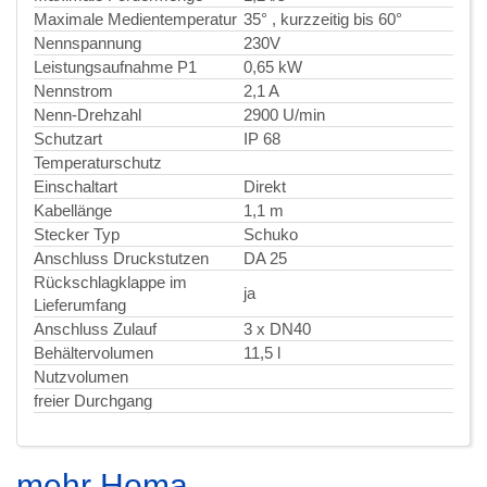
Maximale Medientemperatur
35° , kurzzeitig bis 60°
Nennspannung
230V
Leistungsaufnahme P1
0,65 kW
Nennstrom
2,1 A
Nenn-Drehzahl
2900 U/min
Schutzart
IP 68
Temperaturschutz
Einschaltart
Direkt
Kabellänge
1,1 m
Stecker Typ
Schuko
Anschluss Druckstutzen
DA 25
Rückschlagklappe im
ja
Lieferumfang
Anschluss Zulauf
3 x DN40
Behältervolumen
11,5 l
Nutzvolumen
freier Durchgang
mehr Homa