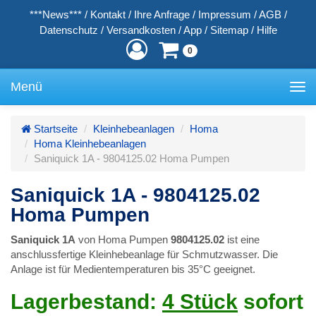
***News***
/
Kontakt
/
Ihre Anfrage
/
Impressum
/
AGB
/
Datenschutz
/
Versandkosten
/
App
/
Sitemap
/
Hilfe
0
Menü
Toggle
navigation
Startseite
Kleinhebeanlagen
Homa
Homa Kleinhebeanlagen
Saniquick 1A - 9804125.02 Homa Pumpen
Saniquick 1A - 9804125.02
Homa Pumpen
Saniquick 1A
von Homa Pumpen
9804125.02
ist eine
anschlussfertige Kleinhebeanlage für Schmutzwasser. Die
Anlage ist für Medientemperaturen bis 35°C geeignet.
Lagerbestand:
4 Stück
sofort