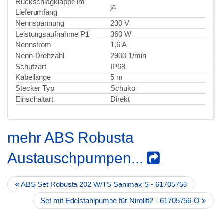
Rückschlagklappe im
ja
Lieferumfang
Nennspannung
230 V
Leistungsaufnahme P1
360 W
Nennstrom
1,6 A
Nenn-Drehzahl
2900 1/min
Schutzart
IP68
Kabellänge
5 m
Stecker Typ
Schuko
Einschaltart
Direkt
mehr ABS Robusta
Austauschpumpen...
ABS Set Robusta 202 W/TS Sanimax S - 61705758
Set mit Edelstahlpumpe für Nirolift2 - 61705756-O