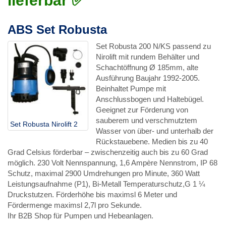
lieferbar ✅
ABS Set Robusta
Set Robusta 200 N/KS passend zu
Nirolift mit rundem Behälter und
Schachtöffnung Ø 185mm, alte
Ausführung Baujahr 1992-2005.
Beinhaltet Pumpe mit
Anschlussbogen und Haltebügel.
Geeignet zur Förderung von
sauberem und verschmutztem
Set Robusta Nirolift 2
Wasser von über- und unterhalb der
Rückstauebene. Medien bis zu 40
Grad Celsius förderbar – zwischenzeitig auch bis zu 60 Grad
möglich. 230 Volt Nennspannung, 1,6 Ampère Nennstrom, IP 68
Schutz, maximal 2900 Umdrehungen pro Minute, 360 Watt
Leistungsaufnahme (P1), Bi-Metall Temperaturschutz,G 1 ¼
Druckstutzen. Förderhöhe bis maximsl 6 Meter und
Fördermenge maximsl 2,7l pro Sekunde.
Ihr B2B Shop für Pumpen und Hebeanlagen.