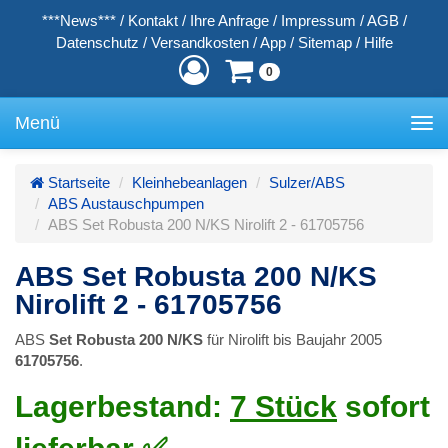
***News***
/
Kontakt
/
Ihre Anfrage
/
Impressum
/
AGB
/
Datenschutz
/
Versandkosten
/
App
/
Sitemap
/
Hilfe
0
Menü
Toggle
navigation
Startseite
Kleinhebeanlagen
Sulzer/ABS
ABS Austauschpumpen
ABS Set Robusta 200 N/KS Nirolift 2 - 61705756
ABS Set Robusta 200 N/KS
Nirolift 2 - 61705756
ABS
Set
Robusta 200 N/KS
für Nirolift bis Baujahr 2005
61705756
.
Lagerbestand:
7 Stück
sofort