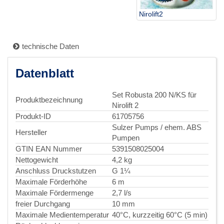
Nirolift2
technische Daten
Datenblatt
Set Robusta 200 N/KS für
Produktbezeichnung
Nirolift 2
Produkt-ID
61705756
Sulzer Pumps / ehem. ABS
Hersteller
Pumpen
GTIN EAN Nummer
5391508025004
Nettogewicht
4,2 kg
Anschluss Druckstutzen
G 1¼
Maximale Förderhöhe
6 m
Maximale Fördermenge
2,7 l/s
freier Durchgang
10 mm
Maximale Medientemperatur
40°C, kurzzeitig 60°C (5 min)