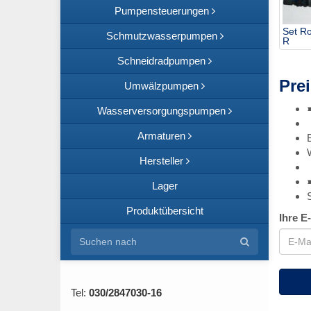
Pumpensteuerungen
Set R
Schmutzwasserpumpen
R
Schneidradpumpen
Prei
Umwälzpumpen
Wasserversorgungspumpen
Armaturen
Hersteller
Lager
Produktübersicht
Ihre E
Tel:
030/2847030-16