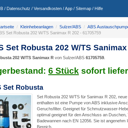
GB
/
Datenschutz
/
Versandkosten
/
App
/
Sitemap
/
Hilfe
artseite
Kleinhebeanlagen
Sulzer/ABS
ABS Austauschpump
BS Set Robusta 202 W/TS Sanimax R 202 - 61705759
 Set Robusta 202 W/TS Sanimax 
obusta 202 W/TS Sanimax R
von Sulzer/ABS
61705759
.
gerbestand:
6 Stück
sofort liefe
 Set Robusta
Set Robusta 202 W/TS für Sanimax R 202, neue A
enthalten ist eine Pumpe von ABS inklusive An
Geruchsfilter. Geeignet für Schmutzwasser-Hebe
optimal geeignet für den Anschluss an Dusche
Badewannen nach EN 12056. Sie ist angenehm lei
Bereich.