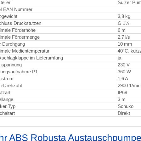
teller
Sulzer Pu
N EAN Nummer
ogewicht
3,8 kg
hluss Druckstutzen
G 1¼
imale Förderhöhe
6 m
imale Fördermenge
2,7 l/s
er Durchgang
10 mm
male Medientemperatur
40°C, kurzz
schlagklappe im Lieferumfang
ja
nspannung
230 V
tungsaufnahme P1
360 W
nstrom
1,6 A
n-Drehzahl
2900 1/min
tzart
IP68
llänge
3 m
ker Typ
Schuko
chaltart
Direkt
hr ABS Robusta Austauschpumpe