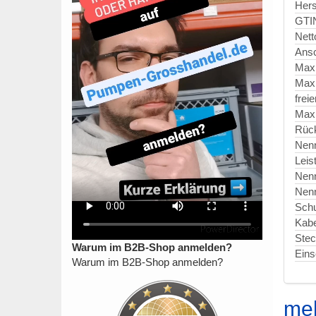
Hers
GTI
Nett
Ansc
Max
Max
frei
Maxi
Rück
Nen
Leis
Nen
Nen
Schu
Kabe
Stec
Warum im B2B-Shop anmelden?
Eins
Warum im B2B-Shop anmelden?
me