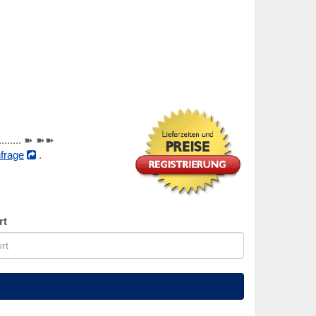
............ ➽ ➽➽
frage
.
rt