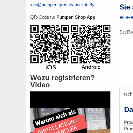
info@pumpen-grosshandel.de
Sie
➽ ➽➽ 
QR-Code für
Pumpen Shop App
Set Ro
Wozu registrieren?
Video
tech
Da
Prod
Prod