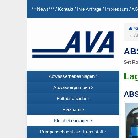
***News***
/
Kontakt
/
Ihre Anfrage
/
Impressum
/
A
St
A
ABS
Set R
La
Abwasserhebeanlagen
Abwasserpumpen
ABS
Fettabscheider
Heizband
Kleinhebeanlagen
Pumpenschacht aus Kunststoff