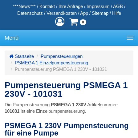
***News***
/
Kontakt
/
Ihre Anfrage
/
Impressum
/
AGB
/
Datenschutz
/
Versandkosten
/
App
/
Sitemap
/
Hilfe
0
Menü
Toggle
navigation
Startseite
Pumpensteuerungen
PSMEGA 1 Einzelpumpensteuerung
Pumpensteuerung PSMEGA 1 230V - 101031
Pumpensteuerung PSMEGA 1
230V - 101031
Die Pumpensteuerung
PSMEGA 1 230V
Artikelnummer:
101031
ist eine Einzelpumpensteuerung.
PSMEGA 1 230V Pumpensteuerung
für eine Pumpe