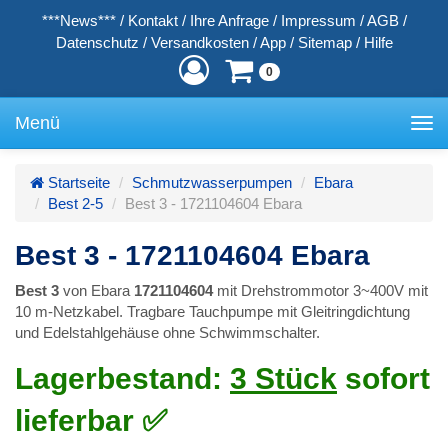
***News***
/
Kontakt
/
Ihre Anfrage
/
Impressum
/
AGB
/
Datenschutz
/
Versandkosten
/
App
/
Sitemap
/
Hilfe
0
Menü
Toggle
navigation
Startseite
Schmutzwasserpumpen
Ebara
Best 2-5
Best 3 - 1721104604 Ebara
Best 3 - 1721104604 Ebara
Best 3
von Ebara
1721104604
mit Drehstrommotor 3~400V mit
10 m-Netzkabel. Tragbare Tauchpumpe mit Gleitringdichtung
und Edelstahlgehäuse ohne Schwimmschalter.
Lagerbestand:
3 Stück
sofort
lieferbar ✅