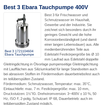
Best 3 Ebara Tauchpumpe 400V
Best 3 für Frischwasser und
Schmutzwasser im Haushalt,
Gewerbe und der Industrie. Sie
zeichnet sich besonders durch ihr
geringes Gewicht und die hohe
Korrosionbeständigkeit (und damit
einer langen Lebensdauer) aus. Alle
medienberührenden Teile aus
Best 3 1721104604
Edelstahl Festkörpergröße bis Ø 10
Ebara Tauchpumpe
mm Laufrad aus Edelstahl doppelte
Gleitringdichtung in Ölvorlage pumpenseitige Gleitringdichtung
mit Laufflächen aus Siliziumkarbid für lange Standseiten auch
bei abrasiven Stoffen im Fördermedium dauerbetriebsfest auch
im teilüberspülten Zustand.
Fördermedium: Schmutzwasser, Temperatur: max. 35°C,
Eintauchtiefe: max. 7 m. Festkörpergröße: max. 10 mm,
Druckstutzen: 1½"IG. Drehstromversion: 3~400V ± 10 %, 50
Hz, ISO F, 2-polig, Schutzart: IP 68, Dauerbetrieb: auch im
teilüberspülten Zustand möglich.