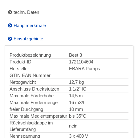
techn. Daten
Hauptmerkmale
Einsatzgebiete
Produktbezeichnung
Best 3
Produkt-ID
1721104604
Hersteller
EBARA Pumps
GTIN EAN Nummer
Nettogewicht
12,7 kg
Anschluss Druckstutzen
1 1/2" IG
Maximale Förderhöhe
14,5 m
Maximale Fördermenge
16 m3/h
freier Durchgang
10 mm
Maximale Medientemperatur
bis 35°C
Rückschlagklappe im
nein
Lieferumfang
Nennspannung
3 x 400 V