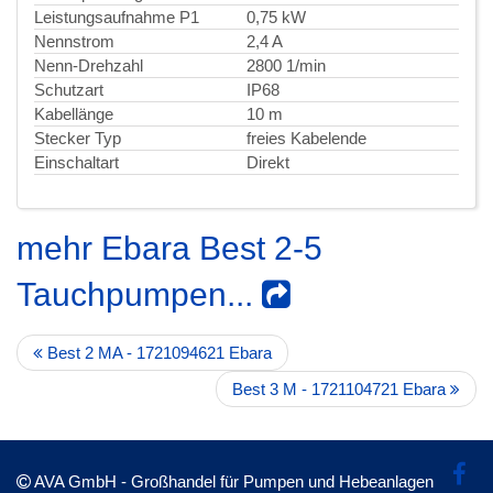
Leistungsaufnahme P1
0,75 kW
Nennstrom
2,4 A
Nenn-Drehzahl
2800 1/min
Schutzart
IP68
Kabellänge
10 m
Stecker Typ
freies Kabelende
Einschaltart
Direkt
mehr Ebara Best 2-5
Tauchpumpen...
Best 2 MA - 1721094621 Ebara
Best 3 M - 1721104721 Ebara
AVA GmbH - Großhandel für Pumpen und Hebeanlagen