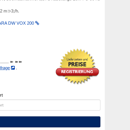
42 m⊃3;/h.
ARA DW VOX 200
............ ➽ ➽➽
frage
.
rt