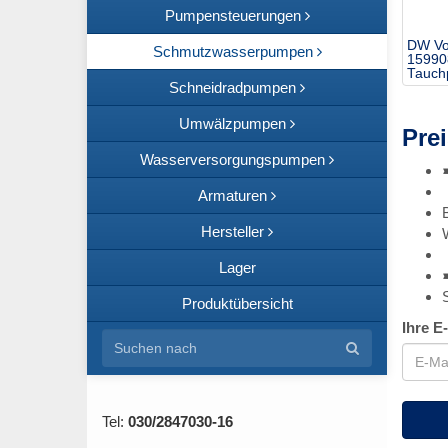
Pumpensteuerungen
DW Vo
Schmutzwasserpumpen
15990
Tauc
Schneidradpumpen
Umwälzpumpen
Prei
Wasserversorgungspumpen
Armaturen
Hersteller
Lager
Produktübersicht
Ihre E
Tel:
030/2847030-16