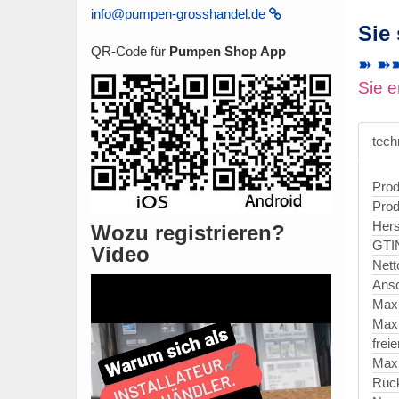
info@pumpen-grosshandel.de
Sie
QR-Code für
Pumpen Shop App
➽ ➽➽ 
Sie e
tech
Prod
Prod
Hers
Wozu registrieren?
GTI
Video
Nett
Ansc
Max
Max
frei
Maxi
Rück