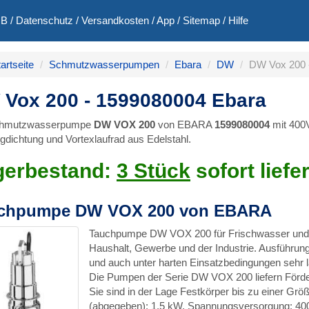
GB
/
Datenschutz
/
Versandkosten
/
App
/
Sitemap
/
Hilfe
artseite
Schmutzwasserpumpen
Ebara
DW
DW Vox 200 
Vox 200 - 1599080004 Ebara
chmutzwasserpumpe
DW VOX 200
von EBARA
1599080004
mit 400V
ngdichtung und Vortexlaufrad aus Edelstahl.
gerbestand:
3 Stück
sofort liefe
chpumpe DW VOX 200 von EBARA
Tauchpumpe DW VOX 200 für Frischwasser und S
Haushalt, Gewerbe und der Industrie. Ausführung 
und auch unter harten Einsatzbedingungen sehr la
Die Pumpen der Serie DW VOX 200 liefern Förd
Sie sind in der Lage Festkörper bis zu einer Gr
(abgegeben): 1,5 kW, Spannungsversorgung: 40