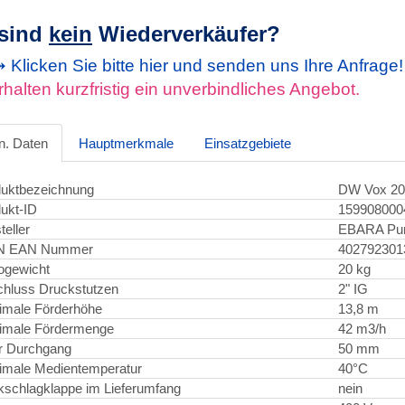
 sind
kein
Wiederverkäufer?
Klicken Sie bitte hier und senden uns Ihre Anfrage
rhalten kurzfristig ein unverbindliches Angebot.
n. Daten
Hauptmerkmale
Einsatzgebiete
uktbezeichnung
DW Vox 20
ukt-ID
159908000
teller
EBARA Pu
N EAN Nummer
402792301
ogewicht
20 kg
hluss Druckstutzen
2" IG
imale Förderhöhe
13,8 m
imale Fördermenge
42 m3/h
er Durchgang
50 mm
male Medientemperatur
40°C
schlagklappe im Lieferumfang
nein