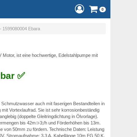
0
- 1599080004 Ebara
 Motor, ist eine hochwertige, Edelstahlpumpe mit
rbar ✅
chmutzwasser auch mit faserigen Bestandteilen in
mit Vortexlaufrad. Sie ist sehr korrosionbeständig
nglebig (doppelte Gleitringdichtung in Ölvorlage).
ermengen bis 42m⊃3;/h und Förderhöhen bis 13m.
öße von 50mm zu fördern. Technische Daten: Leistung
0V, Stromaufnahme: 3,3 A, Kabellänge 10m FG 50 K,