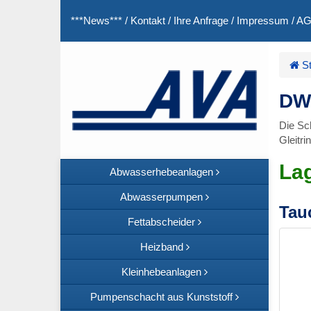
***News***
/
Kontakt
/
Ihre Anfrage
/
Impressum
/
A
St
DW 
Die S
Gleitri
La
Abwasserhebeanlagen
Abwasserpumpen
Tau
Fettabscheider
Heizband
Kleinhebeanlagen
Pumpenschacht aus Kunststoff