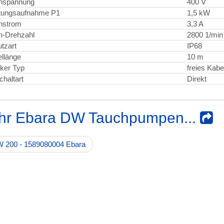
nspannung
400 V
tungsaufnahme P1
1,5 kW
nstrom
3,3 A
n-Drehzahl
2800 1/min
tzart
IP68
llänge
10 m
ker Typ
freies Kab
chaltart
Direkt
hr Ebara DW Tauchpumpen...
 200 - 1589080004 Ebara