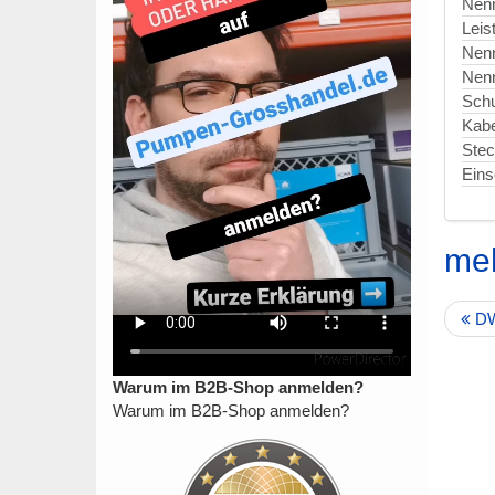
Nen
Leis
Nen
Nen
Schu
Kabe
Stec
Eins
me
DW
Warum im B2B-Shop anmelden?
Warum im B2B-Shop anmelden?