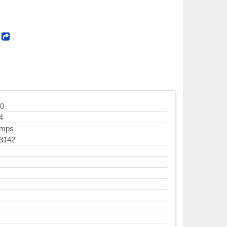
!
0
4
mps
3142