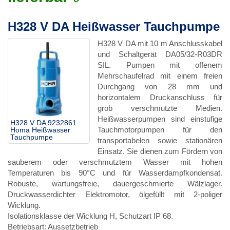
H328 V DA Heißwasser Tauchpumpe
H328 V DA mit 10 m Anschlusskabel
und Schaltgerät DA05/32-R03DR
SIL. Pumpen mit offenem
Mehrschaufelrad mit einem freien
Durchgang von 28 mm und
horizontalem Druckanschluss für
grob verschmutzte Medien.
Heißwasserpumpen sind einstufige
H328 V DA 9232861
Tauchmotorpumpen für den
Homa Heißwasser
Tauchpumpe
transportabelen sowie stationären
Einsatz. Sie dienen zum Fördern von
sauberem oder verschmutztem Wasser mit hohen
Temperaturen bis 90°C und für Wasserdampfkondensat.
Robuste, wartungsfreie, dauergeschmierte Wälzlager.
Druckwasserdichter Elektromotor, ölgefüllt mit 2-poliger
Wicklung.
Isolationsklasse der Wicklung H, Schutzart IP 68.
Betriebsart: Aussetzbetrieb