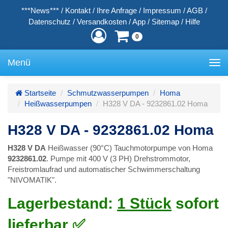
***News***
/
Kontakt
/
Ihre Anfrage
/
Impressum
/
AGB
/
Datenschutz
/
Versandkosten
/
App
/
Sitemap
/
Hilfe
0
Menü
Toggle
navigation
Startseite
Schmutzwasserpumpen
Homa
Heißwasserpumpen
H328 V DA - 9232861.02 Homa
H328 V DA - 9232861.02 Homa
H328 V DA
Heißwasser (90°C) Tauchmotorpumpe von Homa
9232861.02
. Pumpe mit 400 V (3 PH) Drehstrommotor,
Freistromlaufrad und automatischer Schwimmerschaltung
"NIVOMATIK".
Lagerbestand:
1 Stück
sofort
lieferbar ✅