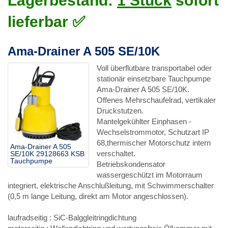
Lagerbestand:
1 Stück
sofort
lieferbar ✅
Ama-Drainer A 505 SE/10K
Voll überflutbare transportabel oder
stationär einsetzbare Tauchpumpe
Ama-Drainer A 505 SE/10K.
Offenes Mehrschaufelrad, vertikaler
Druckstutzen.
Mantelgekühlter Einphasen -
Wechselstrommotor, Schutzart IP
68,thermischer Motorschutz intern
Ama-Drainer A 505
verschaltet.
SE/10K 29128663 KSB
Tauchpumpe
Betriebskondensator
wassergeschützt im Motorraum
integriert, elektrische Anschlußleitung, mit Schwimmerschalter
(0,5 m lange Leitung, direkt am Motor angeschlossen).
laufradseitig : SiC-Balggleitringdichtung