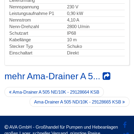
Lieferumfang
Nennspannung
230 V
Leistungsaufnahme P1
0,90 kW
Nennstrom
4,10 A
Nenn-Drehzahl
2800 U/min
Schutzart
IP68
Kabellänge
10 m
Stecker Typ
Schuko
Einschaltart
Direkt
mehr Ama-Drainer A 5...
Ama-Drainer A 505 NE/10K - 29128664 KSB
Ama-Drainer A 505 ND/10K - 29128665 KSB
AVA GmbH - Großhandel für Pumpen und Hebeanlagen
großes Lager, schneller Versand, günstige Preise