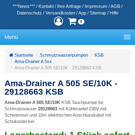
***News***
/
Kontakt
/
Ihre Anfrage
/
Impressum
/
AGB
/
Datenschutz
/
Versandkosten
/
App
/
Sitemap
/
Hilfe
0
Menü
Toggle
navigation
Startseite
Schmutzwasserpumpen
KSB
Ama-Drainer A 5xx
Ama-Drainer A 505 SE/10K - 29128663 KSB
Ama-Drainer A 505 SE/10K -
29128663 KSB
Ama-Drainer A 505 SE/10K
KSB Tauchpumpe für
Schmutzwasser
29128663
mit Kühlmantel 230V mit
Schwimmer und 10m elektrischen Anschlusskabel mit
Schukostecker.