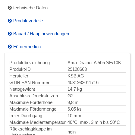
technische Daten
Produktvorteile
Bauart / Hauptanwendungen
Fördermedien
Produktbezeichnung
Ama-Drainer A 505 SE/10K
Produkt-ID
29128663
Hersteller
KSB AG
GTIN EAN Nummer
4031932011716
Nettogewicht
14,7 kg
Anschluss Druckstutzen
G2
Maximale Förderhöhe
9,8 m
Maximale Fördermenge
6,05 l/s
freier Durchgang
10 mm
Maximale Medientemperatur
40°C, max. 3 min bis 90°C
Rückschlagklappe im
nein