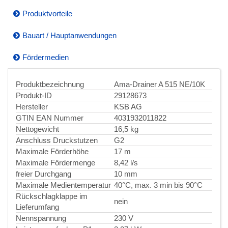
Produktvorteile
Bauart / Hauptanwendungen
Fördermedien
Produktbezeichnung
Ama-Drainer A 515 NE/10K
Produkt-ID
29128673
Hersteller
KSB AG
GTIN EAN Nummer
4031932011822
Nettogewicht
16,5 kg
Anschluss Druckstutzen
G2
Maximale Förderhöhe
17 m
Maximale Fördermenge
8,42 l/s
freier Durchgang
10 mm
Maximale Medientemperatur
40°C, max. 3 min bis 90°C
Rückschlagklappe im
nein
Lieferumfang
Nennspannung
230 V