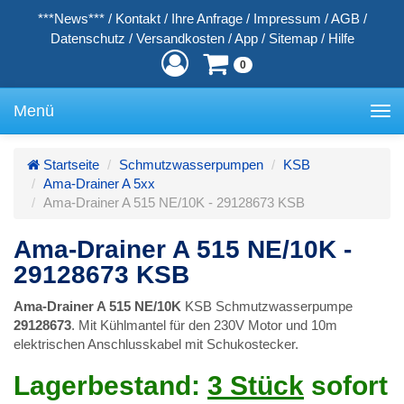
***News***
/
Kontakt
/
Ihre Anfrage
/
Impressum
/
AGB
/
Datenschutz
/
Versandkosten
/
App
/
Sitemap
/
Hilfe
0
Menü
Toggle
navigation
Startseite
Schmutzwasserpumpen
KSB
Ama-Drainer A 5xx
Ama-Drainer A 515 NE/10K - 29128673 KSB
Ama-Drainer A 515 NE/10K -
29128673 KSB
Ama-Drainer A 515 NE/10K
KSB Schmutzwasserpumpe
29128673
. Mit Kühlmantel für den 230V Motor und 10m
elektrischen Anschlusskabel mit Schukostecker.
Lagerbestand:
3 Stück
sofort