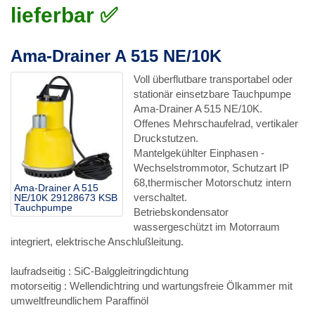
lieferbar ✅
Ama-Drainer A 515 NE/10K
Voll überflutbare transportabel oder
stationär einsetzbare Tauchpumpe
Ama-Drainer A 515 NE/10K.
Offenes Mehrschaufelrad, vertikaler
Druckstutzen.
Mantelgekühlter Einphasen -
Wechselstrommotor, Schutzart IP
68,thermischer Motorschutz intern
Ama-Drainer A 515
verschaltet.
NE/10K 29128673 KSB
Tauchpumpe
Betriebskondensator
wassergeschützt im Motorraum
integriert, elektrische Anschlußleitung.
laufradseitig : SiC-Balggleitringdichtung
motorseitig : Wellendichtring und wartungsfreie Ölkammer mit
umweltfreundlichem Paraffinöl