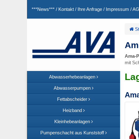
***News***
/
Kontakt
/
Ihre Anfrage
/
Impressum
/
A
St
Ama
Ama-P
mit Sc
La
Abwasserhebeanlagen
Abwasserpumpen
Ama
Fettabscheider
Heizband
Kleinhebeanlagen
Pumpenschacht aus Kunststoff