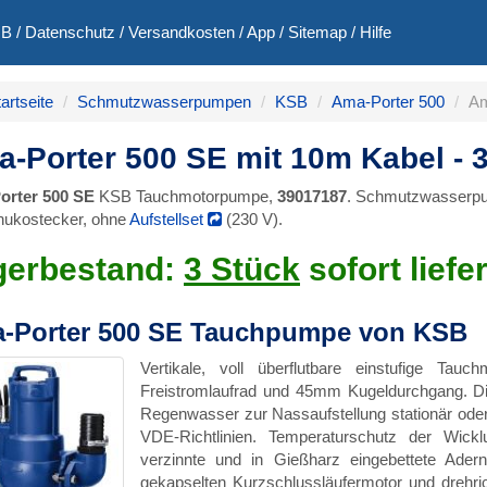
GB
/
Datenschutz
/
Versandkosten
/
App
/
Sitemap
/
Hilfe
artseite
Schmutzwasserpumpen
KSB
Ama-Porter 500
Am
-Porter 500 SE mit 10m Kabel -
orter 500 SE
KSB Tauchmotorpumpe,
39017187
. Schmutzwasserpu
hukostecker, ohne
Aufstellset
(230 V).
gerbestand:
3 Stück
sofort liefe
-Porter 500 SE Tauchpumpe von KSB
Vertikale, voll überflutbare einstufige 
Freistromlaufrad und 45mm Kugeldurchgang. Di
Regenwasser zur Nassaufstellung stationär oder
VDE-Richtlinien. Temperaturschutz der Wick
verzinnte und in Gießharz eingebettete Adern
gekapselten Kurzschlussläufermotor und drehri