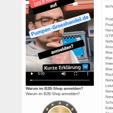
tech
Prod
Prod
Hers
GTI
Nett
Ansc
Max
Max
frei
Maxi
Rück
Nen
Leis
Warum im B2B-Shop anmelden?
Nen
Warum im B2B-Shop anmelden?
Nen
Schu
Kabe