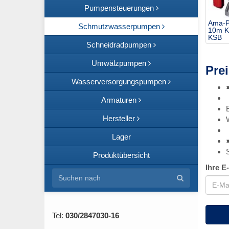
Pumpensteuerungen
Ama-P
Schmutzwasserpumpen
10m K
KSB
Schneidradpumpen
Umwälzpumpen
Prei
Wasserversorgungspumpen
Armaturen
Hersteller
Lager
Produktübersicht
Ihre E
Tel:
030/2847030-16