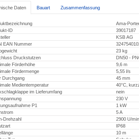
nische Daten
Bauart
Zusammenfassung
uktbezeichnung
Ama-Porter
ukt-ID
39017187
teller
KSB AG
N EAN Nummer
324754010
ogewicht
23 kg
hluss Druckstutzen
DN50 - PN
imale Förderhöhe
9,6 m
imale Fördermenge
5,55 l/s
er Durchgang
45 mm
male Medientemperatur
40°C, kurzz
schlagklappe im Lieferumfang
nein
nspannung
230 V
tungsaufnahme P1
1 kW
nstrom
5 A
n-Drehzahl
2900 U/mi
tzart
IP68
llänge
10 m