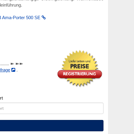
einführung.
 Ama-Porter 500 SE
............ ➽ ➽➽
frage
.
rt