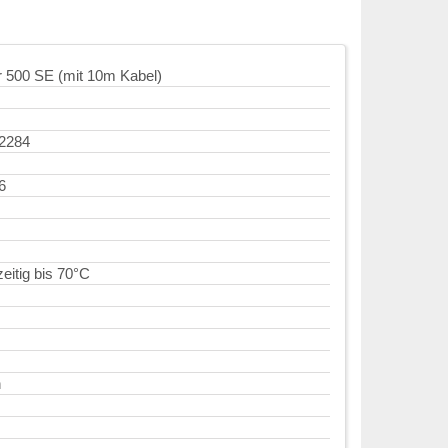
 500 SE (mit 10m Kabel)
2284
6
eitig bis 70°C
n