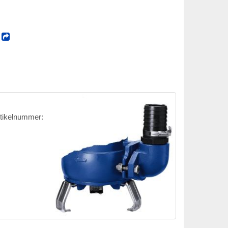
!
rtikelnummer: