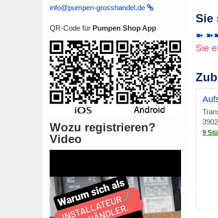
info@pumpen-grosshandel.de
Sie
QR-Code für
Pumpen Shop App
➽ ➽➽ 
Sie e
Zub
Auf
Tran
3902
Wozu registrieren?
9 St
Video