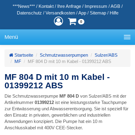
***News***
/
Kontakt
/
Ihre Anfrage
/
Impressum
/
AGB
/
Datenschutz
/
Versandkosten
/
App
/
Sitemap
/
Hilfe
0
Menü
Toggle
navigation
Startseite
Schmutzwasserpumpen
Sulzer/ABS
MF
MF 804 D mit 10 m Kabel - 01399212 ABS
MF 804 D mit 10 m Kabel -
01399212 ABS
Die Schmutzwasserpumpe
MF 804 D
von Sulzer/ABS mit der
Artikelnummer
01399212
ist eine leistungsstarke Tauchpumpe
zur Entwässerung und Abwasserentsorgung. Sie ist speziell für
den Einsatz in privaten, gewerblichen und industriellen
Anwendungen konzipiert. Die Pumpe hat ein 10 m
Anschlusskabel mit 400V CEE-Stecker.