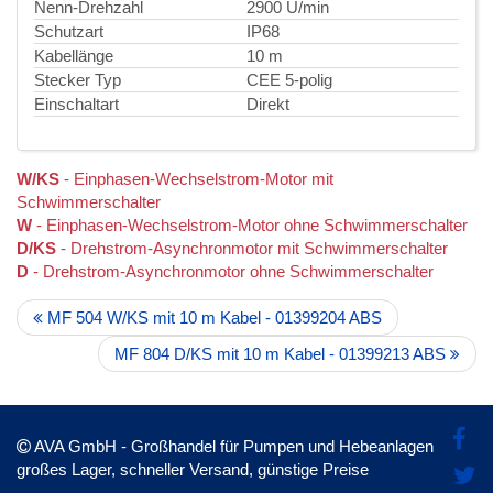
Nenn-Drehzahl
2900 U/min
Schutzart
IP68
Kabellänge
10 m
Stecker Typ
CEE 5-polig
Einschaltart
Direkt
W/KS
- Einphasen-Wechselstrom-Motor mit
Schwimmerschalter
W
- Einphasen-Wechselstrom-Motor ohne Schwimmerschalter
D/KS
- Drehstrom-Asynchronmotor mit Schwimmerschalter
D
- Drehstrom-Asynchronmotor ohne Schwimmerschalter
MF 504 W/KS mit 10 m Kabel - 01399204 ABS
MF 804 D/KS mit 10 m Kabel - 01399213 ABS
AVA GmbH - Großhandel für Pumpen und Hebeanlagen
großes Lager, schneller Versand, günstige Preise