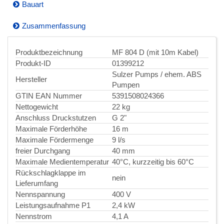
Bauart
Zusammenfassung
Produktbezeichnung
MF 804 D (mit 10m Kabel)
Produkt-ID
01399212
Sulzer Pumps / ehem. ABS
Hersteller
Pumpen
GTIN EAN Nummer
5391508024366
Nettogewicht
22 kg
Anschluss Druckstutzen
G 2"
Maximale Förderhöhe
16 m
Maximale Fördermenge
9 l/s
freier Durchgang
40 mm
Maximale Medientemperatur
40°C, kurzzeitig bis 60°C
Rückschlagklappe im
nein
Lieferumfang
Nennspannung
400 V
Leistungsaufnahme P1
2,4 kW
Nennstrom
4,1 A