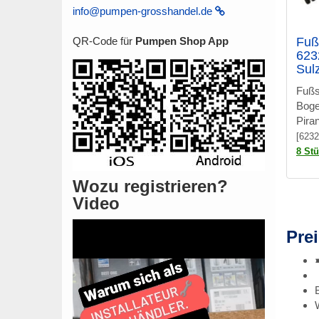
info@pumpen-grosshandel.de
Fuß
QR-Code für
Pumpen Shop App
623
Sul
Fußs
Boge
Pira
[6232
8 St
Wozu registrieren?
Video
Prei