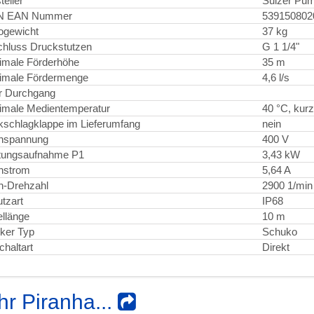
teller
Sulzer Pu
N EAN Nummer
539150802
ogewicht
37 kg
hluss Druckstutzen
G 1 1/4"
imale Förderhöhe
35 m
imale Fördermenge
4,6 l/s
er Durchgang
male Medientemperatur
40 °C, kurz
schlagklappe im Lieferumfang
nein
nspannung
400 V
tungsaufnahme P1
3,43 kW
nstrom
5,64 A
n-Drehzahl
2900 1/min
tzart
IP68
llänge
10 m
ker Typ
Schuko
chaltart
Direkt
r Piranha...