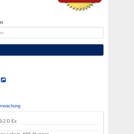
rt
!
erwachung
6-2 D Ex