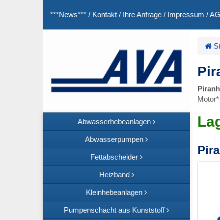
***News***
/
Kontakt
/
Ihre Anfrage
/
Impressum
/
A
St
Pir
Piranh
Motor*
La
Abwasserhebeanlagen
Abwasserpumpen
Pir
Fettabscheider
Heizband
Kleinhebeanlagen
Pumpenschacht aus Kunststoff