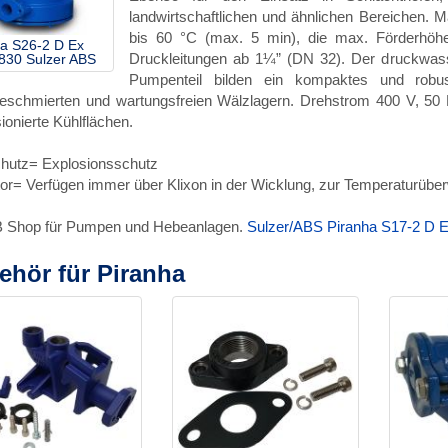
landwirtschaftlichen und ähnlichen Bereichen. M
bis 60 °C (max. 5 min), die max. Förderhöh
ha S26-2 D Ex
Druckleitungen ab 1¼” (DN 32). Der druckwasse
830 Sulzer ABS
Pumpenteil bilden ein kompaktes und robus
eschmierten und wartungsfreien Wälzlagern. Drehstrom 400 V, 50 H
ionierte Kühlflächen.
hutz= Explosionsschutz
or= Verfügen immer über Klixon in der Wicklung, zur Temperaturüb
B Shop für Pumpen und Hebeanlagen.
Sulzer/ABS Piranha S17-2 D 
ehör für Piranha