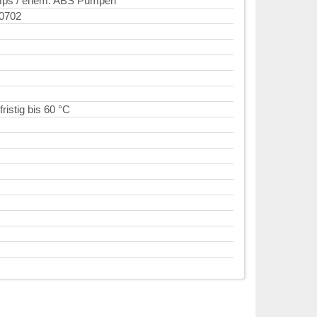
mps / ehem. ABS Pumpen
0702
fristig bis 60 °C