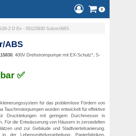
0
S26-2 D Ex - 05115830 Sulzer/ABS
er/ABS
115830
. 400V Drehstrompumpe mit EX-Schutz*, S-
rbar ✅
leinerungssystem für das problemlose Fördern von
ha Tauchmotorpumpen wurden entwickelt für effektive
für Druckleitungen mit geringem Durchmesser in
n. Für die Entwässerung von Häusern in zersiedelten
ätzen und zur Gebäude und Stadtviertelsanierung.
n der Lebensmittelverarbeitung, Papierfabriken,