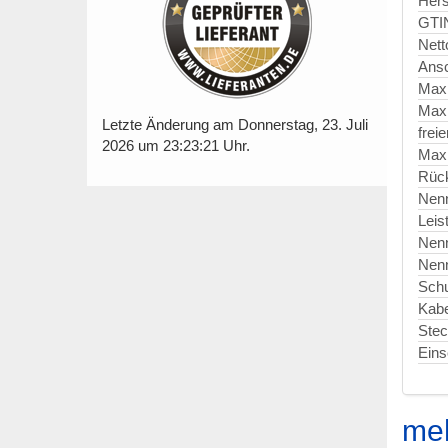
Hers
GTI
Nett
Ansc
Max
Max
Letzte Änderung am Donnerstag, 23. Juli
frei
2026 um 23:23:21 Uhr.
Maxi
Rück
Nen
Leis
Nen
Nen
Schu
Kabe
Stec
Eins
meh