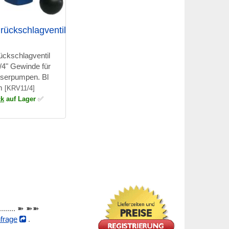
rückschlagventil
ückschlagventil
1/4" Gewinde für
serpumpen. Bl
m
[KRV11/4]
ck
auf Lager
✅
............ ➽ ➽➽
frage
.