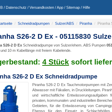
GB
/
Datenschutz
/
Versandkosten
/
App
/
Sitemap
/
Hilfe
artseite
Schneidradpumpen
Sulzer/ABS
Piranha
Piranha 
anha S26-2 D Ex - 05115830 Sulz
a S26-2 D Ex
Schneidradpumpe von Sulzer/ehem. ABS Pumpen
05
 und 10 m Kabellänge mit freiem Kabelende.
gerbestand:
4 Stück
sofort liefe
anha S26-2 D Ex Schneidradpumpe
Piranha S26-2 D Ex Tauchmotorpumpen mit Zerk
Abwasser mit Fäkalien, in Druckleitungen. Piran
und wirtschaftliche Entwässerungsaufgaben 
privaten, kommunalen und industriellen Bereiche
Gebieten, für die Entwässerung von Campingpl
Ebenso für den Einsatz in Schlachthöfen, i