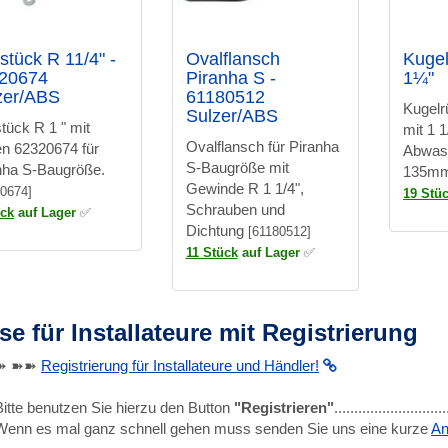
stück R 11/4" -
Ovalflansch
Kugel
20674
Piranha S -
1¼"
zer/ABS
61180512
Kugelr
Sulzer/ABS
tück R 1 " mit
mit 1 
Ovalflansch für Piranha
n 62320674 für
Abwas
S-Baugröße mit
nha S-Baugröße.
135m
Gewinde R 1 1/4",
0674]
19 Stü
Schrauben und
ück
auf Lager
✅
Dichtung
[61180512]
11 Stück
auf Lager
✅
se für Installateure mit Registrierung
➽ ➽➽
Registrierung für Installateure und Händler!
Bitte benutzen Sie hierzu den Button
"Registrieren"
........................
Wenn es mal ganz schnell gehen muss senden Sie uns eine kurze
An