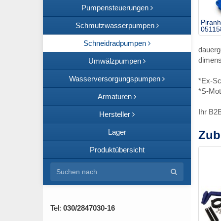
Pumpensteuerungen
Piran
Schmutzwasserpumpen
05115
Schneidradpumpen
dauerg
dimens
Umwälzpumpen
Wasserversorgungspumpen
*Ex-Sc
*S-Mot
Armaturen
Ihr B2
Hersteller
Lager
Zub
Produktübersicht
Tel:
030/2847030-16