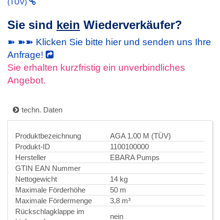
(TÜV)
Sie sind
kein
Wiederverkäufer?
➽ ➽➽ Klicken Sie bitte hier und senden uns Ihre
Anfrage!
Sie erhalten kurzfristig ein unverbindliches
Angebot.
techn. Daten
Produktbezeichnung
AGA 1.00 M (TÜV)
Produkt-ID
1100100000
Hersteller
EBARA Pumps
GTIN EAN Nummer
Nettogewicht
14 kg
Maximale Förderhöhe
50 m
Maximale Fördermenge
3,8 m³
Rückschlagklappe im
nein