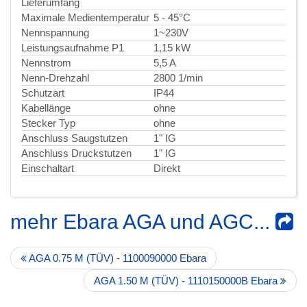
Lieferumfang
Maximale Medientemperatur
5 - 45°C
Nennspannung
1~230V
Leistungsaufnahme P1
1,15 kW
Nennstrom
5,5 A
Nenn-Drehzahl
2800 1/min
Schutzart
IP44
Kabellänge
ohne
Stecker Typ
ohne
Anschluss Saugstutzen
1" IG
Anschluss Druckstutzen
1" IG
Einschaltart
Direkt
mehr Ebara AGA und AGC...
AGA 0.75 M (TÜV) - 1100090000 Ebara
AGA 1.50 M (TÜV) - 1110150000B Ebara