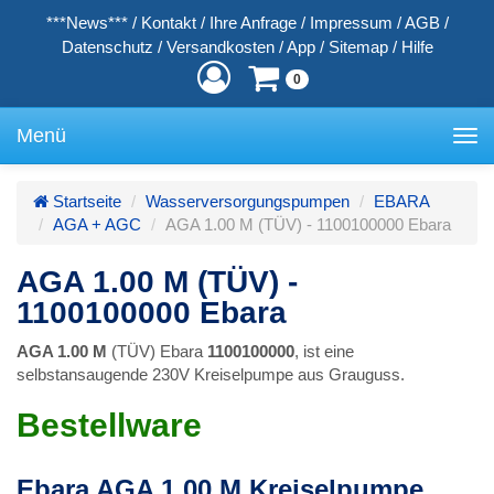
***News***
/
Kontakt
/
Ihre Anfrage
/
Impressum
/
AGB
/
Datenschutz
/
Versandkosten
/
App
/
Sitemap
/
Hilfe
0
Menü
Toggle
navigation
Startseite
Wasserversorgungspumpen
EBARA
AGA + AGC
AGA 1.00 M (TÜV) - 1100100000 Ebara
AGA 1.00 M (TÜV) -
1100100000 Ebara
AGA 1.00 M
(TÜV) Ebara
1100100000
, ist eine
selbstansaugende 230V Kreiselpumpe aus Grauguss.
Bestellware
Ebara AGA 1.00 M Kreiselpumpe