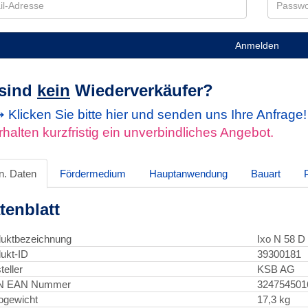
Anmelden
 sind
kein
Wiederverkäufer?
Klicken Sie bitte hier und senden uns Ihre Anfrage
rhalten kurzfristig ein unverbindliches Angebot.
n. Daten
Fördermedium
Hauptanwendung
Bauart
tenblatt
uktbezeichnung
Ixo N 58 D
ukt-ID
39300181
teller
KSB AG
N EAN Nummer
324754501
ogewicht
17,3 kg