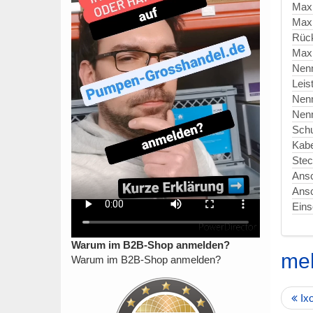
Max
Max
Rück
Maxi
Nen
Leis
Nen
Nen
Schu
Kabe
Stec
Ansc
Ansc
Eins
Warum im B2B-Shop anmelden?
meh
Warum im B2B-Shop anmelden?
Ix