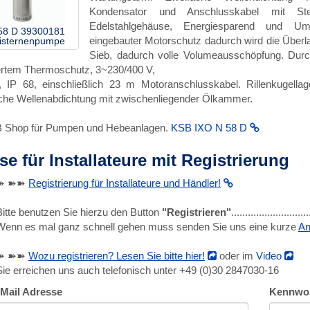
Kondensator und Anschlusskabel mit Stec
Edelstahlgehäuse, Energiesparend und Um
 58 D 39300181
eingebauter Motorschutz dadurch wird die Überla
isternenpumpe
Sieb, dadurch volle Volumeausschöpfung. Dur
iertem Thermoschutz, 3~230/400 V,
 IP 68, einschließlich 23 m Motoranschlusskabel. Rillenkugellag
che Wellenabdichtung mit zwischenliegender Ölkammer.
B Shop für Pumpen und Hebeanlagen.
KSB IXO N 58 D
se für Installateure mit Registrierung
➽ ➽➽
Registrierung für Installateure und Händler!
Bitte benutzen Sie hierzu den Button
"Registrieren"
........................
Wenn es mal ganz schnell gehen muss senden Sie uns eine kurze
An
➽ ➽➽
Wozu registrieren? Lesen Sie bitte hier!
oder im
Video
Sie erreichen uns auch telefonisch unter +49 (0)30 2847030-16
-Mail Adresse
Kennwo