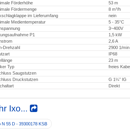
imale Förderhöhe
53 m
imale Fördermenge
8 m³/h
schlagklappe im Lieferumfang
nein
male Medientemperatur
5 - 35°C
nspannung
3~400V
tungsaufnahme P1
1,5 kW
nstrom
2,6 A
n-Drehzahl
2900 1/min
tzart
IP68
llänge
23 m
ker Typ
freies Kab
hluss Saugstutzen
hluss Druckstutzen
G 1¼" IG
chaltart
Direkt
r Ixo...
o N 55 D - 39300178 KSB