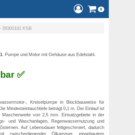
0
 - 39300181 KSB
1
. Pumpe und Motor mit Gehäuse aus Edelstahl.
rbar ✅
assermotor-, Kreiselpumpe in Blockbauweise für
Die Mindesteintauchtiefe beträgt 0,1 m. Der Einlauf ist
x. Maschenweite von 2,5 mm. Einsatzgebiete in der
ngs- und Waschanlagen, Regenwassernutzung und
sternen. Auf Lebensdauer fettgeschmiert, dadurch
mit zwischenliegender Ölkammer, eingebautem