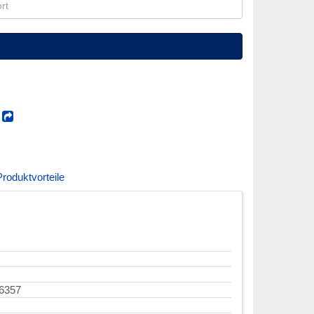
!
Produktvorteile
6357