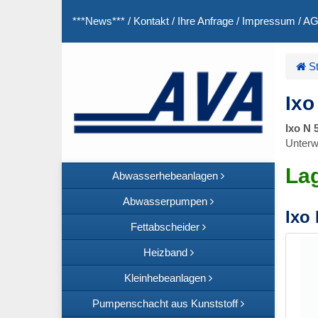
***News***
/
Kontakt
/
Ihre Anfrage
/
Impressum
/
A
St
Ixo
Ixo N 
Unterw
La
Abwasserhebeanlagen
Abwasserpumpen
Ixo
Fettabscheider
Heizband
Kleinhebeanlagen
Pumpenschacht aus Kunststoff