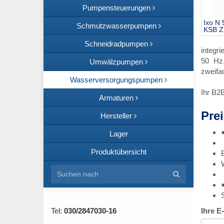
Pumpensteuerungen
Ixo N
Schmutzwasserpumpen
KSB Z
Schneidradpumpen
integr
50 Hz,
Umwälzpumpen
zweifa
Wasserversorgungspumpen
Ihr B2
Armaturen
Prei
Hersteller
Lager
Produktübersicht
Tel:
030/2847030-16
Ihre E