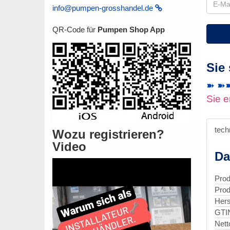
info@pumpen-grosshandel.de
QR-Code für
Pumpen Shop App
Sie
➽ ➽➽ 
Sie e
tech
Wozu registrieren?
Video
Da
Prod
Prod
Hers
GTI
Nett