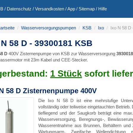
GB
/
Datenschutz
/
Versandkosten
/
App
/
Sitemap
/
Hilfe
artseite
Wasserversorgungspumpen
KSB
Ixo
Ixo N 58 D
 N 58 D - 39300181 KSB
58 D
400V Zisternenpumpe von KSB zur Wasserversorgung
3930018
assermotor mit 23m Kabel und CEE-Stecker.
gerbestand:
1 Stück
sofort liefe
 N 58 D Zisternenpumpe 400V
Die Ixo N 58 D ist eine mehrstufige Unterw
vollständig oder teilweise eingetauchten Betrieb. 
tiefliegend und der Saugkorb beträgt eine ma
Wasserversorgung, Beregnungs-, Bewässeru
Wasserentnahme aus Brunnen, Behältern und Zi
Wartungsarm. Zweifache Wellendichtung 