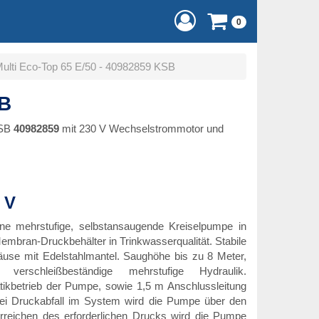
0
ulti Eco-Top 65 E/50 - 40982859 KSB
SB
KSB
40982859
mit 230 V Wechselstrommotor und
 V
ne mehrstufige, selbstansaugende Kreiselpumpe in
mbran-Druckbehälter in Trinkwasserqualität. Stabile
use mit Edelstahlmantel. Saughöhe bis zu 8 Meter,
erschleißbeständige mehrstufige Hydraulik.
ikbetrieb der Pumpe, sowie 1,5 m Anschlussleitung
 Bei Druckabfall im System wird die Pumpe über den
Erreichen des erforderlichen Drucks wird die Pumpe