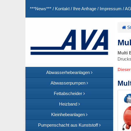
***News***
/
Kontakt
/
Ihre Anfrage
/
Impressum
/
A
St
Mul
Multi 
Drucksc
Dieser 
Abwasserhebeanlagen
Mul
Abwasserpumpen
Fettabscheider
Heizband
Kleinhebeanlagen
Pumpenschacht aus Kunststoff