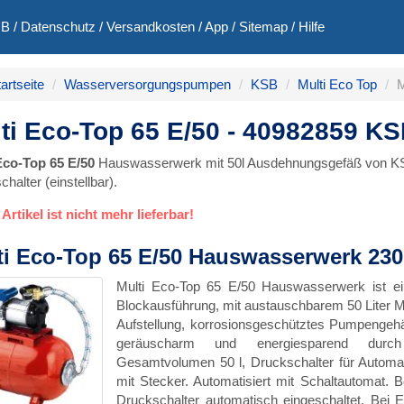
GB
/
Datenschutz
/
Versandkosten
/
App
/
Sitemap
/
Hilfe
artseite
Wasserversorgungspumpen
KSB
Multi Eco Top
M
ti Eco-Top 65 E/50 - 40982859 K
Eco-Top 65 E/50
Hauswasserwerk mit 50l Ausdehnungsgefäß von 
halter (einstellbar).
Artikel ist nicht mehr lieferbar!
ti Eco-Top 65 E/50 Hauswasserwerk 230
Multi Eco-Top 65 E/50 Hauswasserwerk ist ei
Blockausführung, mit austauschbarem 50 Liter Me
Aufstellung, korrosionsgeschütztes Pumpengehä
geräuscharm und energiesparend durch v
Gesamtvolumen 50 l, Druckschalter für Automat
mit Stecker. Automatisiert mit Schaltautomat.
Druckschalter automatisch eingeschaltet. Bei 