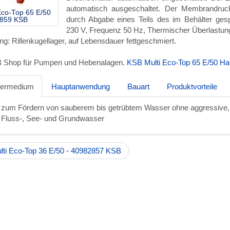
automatisch ausgeschaltet. Der Membrandruck
Eco-Top 65 E/50
durch Abgabe eines Teils des im Behälter ge
859 KSB
230 V, Frequenz 50 Hz, Thermischer Überlastungs
ng: Rillenkugellager, auf Lebensdauer fettgeschmiert.
B Shop für Pumpen und Hebenalagen.
KSB Multi Eco-Top 65 E/50 
dermedium
Hauptanwendung
Bauart
Produktvorteile
zum Fördern von sauberem bis getrübtem Wasser ohne aggressive, a
Fluss-, See- und Grundwasser
ti Eco-Top 36 E/50 - 40982857 KSB