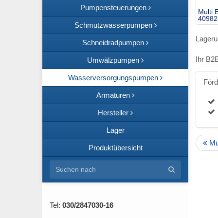
Pumpensteuerungen
Multi 
40982
Schmutzwasserpumpen
Lageru
Schneidradpumpen
Ihr B2
Umwälzpumpen
Wasserversorgungspumpen
För
Armaturen
Hersteller
Lager
Mul
Produktübersicht
Tel:
030/2847030-16