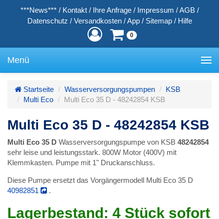
***News***
/
Kontakt
/
Ihre Anfrage
/
Impressum
/
AGB
/
Datenschutz
/
Versandkosten
/
App
/
Sitemap
/
Hilfe
0
Menü
Toggle
navigation
Startseite
Wasserversorgungspumpen
KSB
Multi Eco
Multi Eco 35 D - 48242854 KSB
Multi Eco 35 D - 48242854 KSB
Multi Eco 35 D
Wasserversorgungspumpe von KSB
48242854
sehr leise und leistungsstark. 800W Motor (400V) mit
Klemmkasten. Pumpe mit 1" Druckanschluss.
Diese Pumpe ersetzt das Vorgängermodell Multi Eco 35 D
40982851
.
Lagerbestand:
4 Stück
sofort