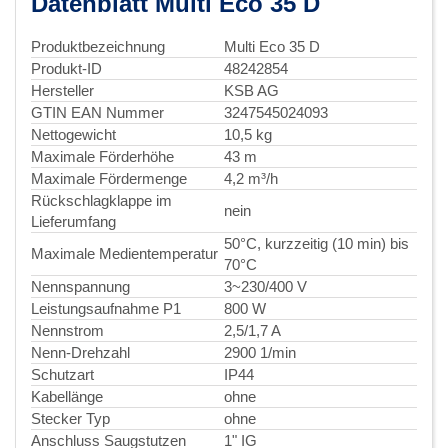
Datenblatt Multi Eco 35 D
Produktbezeichnung
Multi Eco 35 D
Produkt-ID
48242854
Hersteller
KSB AG
GTIN EAN Nummer
3247545024093
Nettogewicht
10,5 kg
Maximale Förderhöhe
43 m
Maximale Fördermenge
4,2 m³/h
Rückschlagklappe im
nein
Lieferumfang
50°C, kurzzeitig (10 min) bis
Maximale Medientemperatur
70°C
Nennspannung
3~230/400 V
Leistungsaufnahme P1
800 W
Nennstrom
2,5/1,7 A
Nenn-Drehzahl
2900 1/min
Schutzart
IP44
Kabellänge
ohne
Stecker Typ
ohne
Anschluss Saugstutzen
1" IG