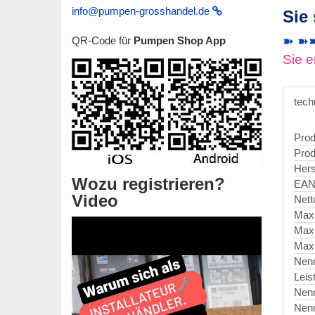
info@pumpen-grosshandel.de
Sie
➽ ➽➽ 
QR-Code für
Pumpen Shop App
Sie e
tech
Prod
Prod
Hers
Wozu registrieren?
EAN
Video
Nett
Max
Max
Maxi
Nen
Leis
Nen
Nen