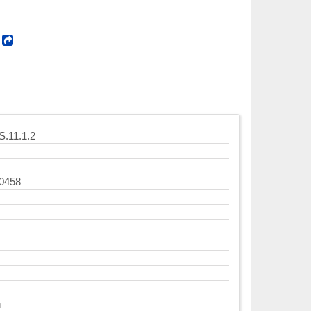
!
SS.11.1.2
0458
n