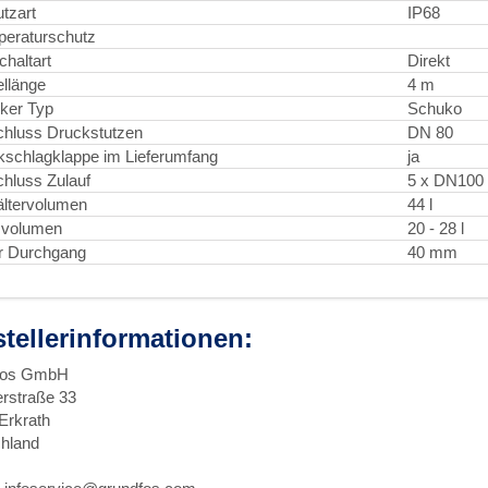
tzart
IP68
eraturschutz
chaltart
Direkt
llänge
4 m
ker Typ
Schuko
hluss Druckstutzen
DN 80
schlagklappe im Lieferumfang
ja
hluss Zulauf
5 x DN100
ltervolumen
44 l
zvolumen
20 - 28 l
er Durchgang
40 mm
stellerinformationen:
fos GmbH
erstraße 33
Erkrath
hland