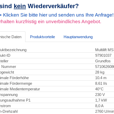
 sind
kein
Wiederverkäufer?
Klicken Sie bitte hier und senden uns Ihre Anfrage
rhalten kurzfristig ein unverbindliches Angebot.
nische Daten
Produktvorteile
Hauptanwendung
uktbezeichnung
Multilift M
ukt-ID
97901037
teller
Grundfos
 Nummer
571062608
ogewicht
28 kg
imale Förderhöhe
10.4 m
imale Fördermenge
8.61 l/s
male Medientemperatur
40°C
nspannung
230 V
tungsaufnahme P1
1,7 kW
nstrom
8,0 A
n-Drehzahl
2760 U/mi