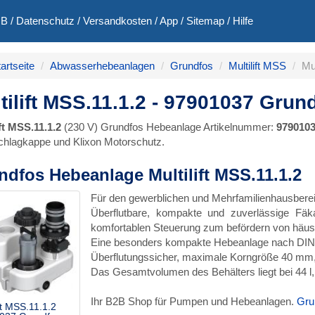
GB
/
Datenschutz
/
Versandkosten
/
App
/
Sitemap
/
Hilfe
artseite
Abwasserhebeanlagen
Grundfos
Multilift MSS
Mu
tilift MSS.11.1.2 - 97901037 Grun
ift MSS.11.1.2
(230 V) Grundfos Hebeanlage Artikelnummer:
979010
hlagkappe und Klixon Motorschutz.
ndfos Hebeanlage Multilift MSS.11.1.2
Für den gewerblichen und Mehrfamilienhausbere
Überflutbare, kompakte und zuverlässige Fäkal
komfortablen Steuerung zum befördern von häus
Eine besonders kompakte Hebeanlage nach DIN/E
Überflutungssicher, maximale Korngröße 40 mm,
Das Gesamtvolumen des Behälters liegt bei 44 l
Ihr B2B Shop für Pumpen und Hebeanlagen.
Gru
ift MSS.11.1.2