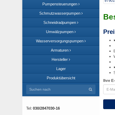
97901
Pumpensteuerungen
Schmutzwasserpumpen
Bes
Schneidradpumpen
Prei
Umwälzpumpen
Wasserversorgungspumpen
Armaturen
Hersteller
Lager
Produktübersicht
Ihre E
Tel:
030/2847030-16