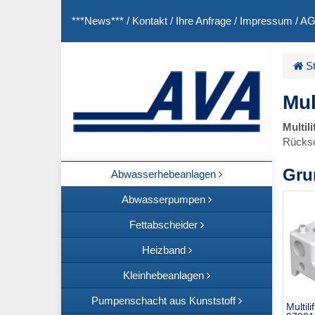
***News***
/
Kontakt
/
Ihre Anfrage
/
Impressum
/
A
St
Mul
Multil
Rücksc
Gru
Abwasserhebeanlagen
Abwasserpumpen
Fettabscheider
Heizband
Kleinhebeanlagen
Pumpenschacht aus Kunststoff
Multil