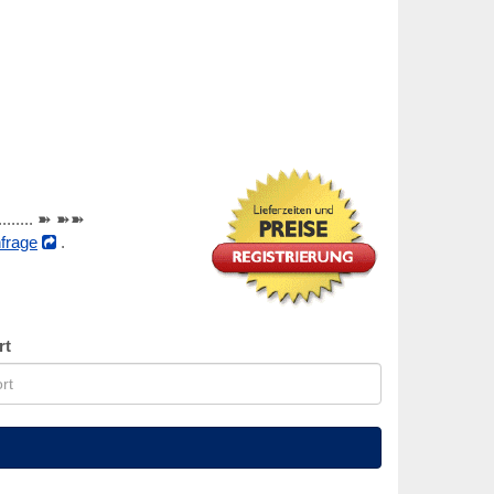
............ ➽ ➽➽
frage
.
rt