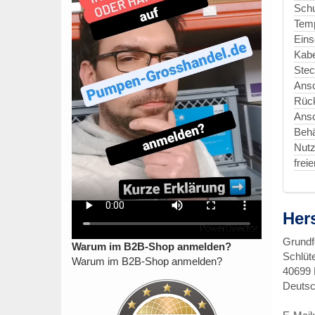
Schu
Temp
Eins
Kabe
Stec
Ansc
Rück
Ansc
Behä
Nut
frei
Her
Grund
Warum im B2B-Shop anmelden?
Schlüt
Warum im B2B-Shop anmelden?
40699 
Deutsc