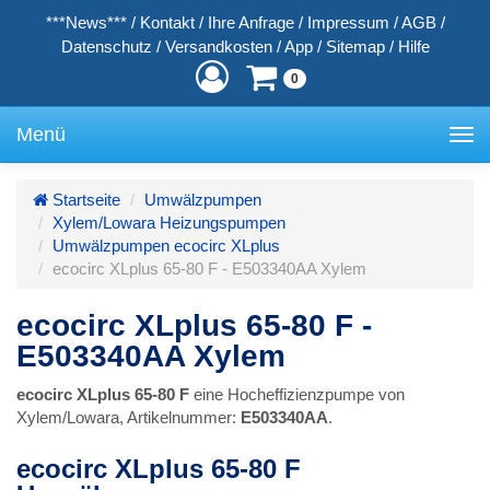
***News***
/
Kontakt
/
Ihre Anfrage
/
Impressum
/
AGB
/
Datenschutz
/
Versandkosten
/
App
/
Sitemap
/
Hilfe
0
Menü
Toggle
navigation
Startseite
Umwälzpumpen
Xylem/Lowara Heizungspumpen
Umwälzpumpen ecocirc XLplus
ecocirc XLplus 65-80 F - E503340AA Xylem
ecocirc XLplus 65-80 F -
E503340AA Xylem
ecocirc XLplus 65-80 F
eine Hocheffizienzpumpe von
Xylem/Lowara, Artikelnummer:
E503340AA
.
ecocirc XLplus 65-80 F