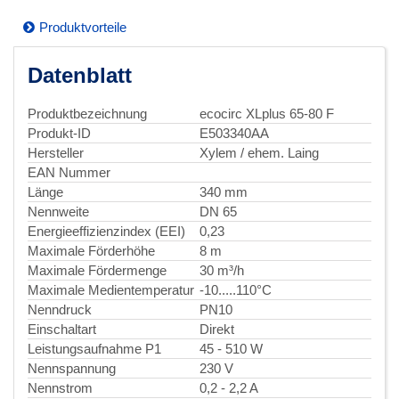
Produktvorteile
Datenblatt
Produktbezeichnung
ecocirc XLplus 65-80 F
Produkt-ID
E503340AA
Hersteller
Xylem / ehem. Laing
EAN Nummer
Länge
340 mm
Nennweite
DN 65
Energieeffizienzindex (EEI)
0,23
Maximale Förderhöhe
8 m
Maximale Fördermenge
30 m³/h
Maximale Medientemperatur
-10.....110°C
Nenndruck
PN10
Einschaltart
Direkt
Leistungsaufnahme P1
45 - 510 W
Nennspannung
230 V
Nennstrom
0,2 - 2,2 A