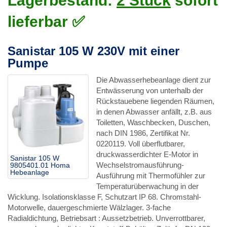
Lagerbestand:
2 Stück
sofort
lieferbar ✅
Sanistar 105 W 230V mit einer
Pumpe
Die Abwasserhebeanlage dient zur
Entwässerung von unterhalb der
Rückstauebene liegenden Räumen,
in denen Abwasser anfällt, z.B. aus
Toiletten, Waschbecken, Duschen,
nach DIN 1986, Zertifikat Nr.
0220119. Voll überflutbarer,
druckwasserdichter E-Motor in
Sanistar 105 W
Wechselstromausführung-
9805401.01 Homa
Hebeanlage
Ausführung mit Thermofühler zur
Temperaturüberwachung in der
Wicklung. Isolationsklasse F, Schutzart IP 68. Chromstahl-
Motorwelle, dauergeschmierte Wälzlager. 3-fache
Radialdichtung, Betriebsart : Aussetzbetrieb. Unverrottbarer,