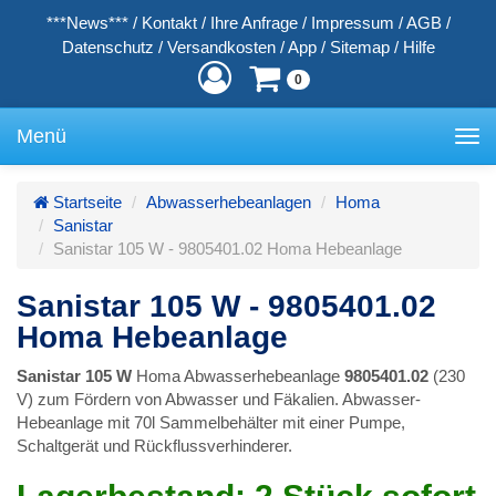
***News***
/
Kontakt
/
Ihre Anfrage
/
Impressum
/
AGB
/
Datenschutz
/
Versandkosten
/
App
/
Sitemap
/
Hilfe
0
Menü
Toggle
navigation
Startseite
Abwasserhebeanlagen
Homa
Sanistar
Sanistar 105 W - 9805401.02 Homa Hebeanlage
Sanistar 105 W - 9805401.02
Homa Hebeanlage
Sanistar 105 W
Homa Abwasserhebeanlage
9805401.02
(230
V) zum Fördern von Abwasser und Fäkalien. Abwasser-
Hebeanlage mit 70l Sammelbehälter mit einer Pumpe,
Schaltgerät und Rückflussverhinderer.