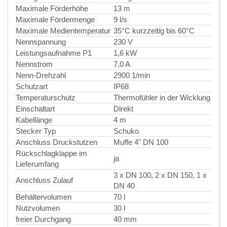
Maximale Förderhöhe
13 m
Maximale Fördermenge
9 l/s
Maximale Medientemperatur
35°C kurzzeitig bis 60°C
Nennspannung
230 V
Leistungsaufnahme P1
1,6 kW
Nennstrom
7,0 A
Nenn-Drehzahl
2900 1/min
Schutzart
IP68
Temperaturschutz
Thermofühler in der Wicklung
Einschaltart
Direkt
Kabellänge
4 m
Stecker Typ
Schuko
Anschluss Druckstutzen
Muffe 4" DN 100
Rückschlagklappe im
ja
Lieferumfang
3 x DN 100, 2 x DN 150, 1 x
Anschluss Zulauf
DN 40
Behältervolumen
70 l
Nutzvolumen
30 l
freier Durchgang
40 mm