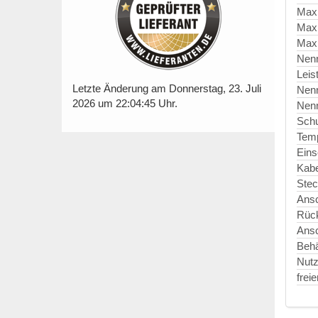
Max
Max
Maxi
Nen
Leis
Letzte Änderung am Donnerstag, 23. Juli
Nen
2026 um 22:04:45 Uhr.
Nen
Schu
Temp
Eins
Kabe
Stec
Ansc
Rück
Ansc
Behä
Nut
frei