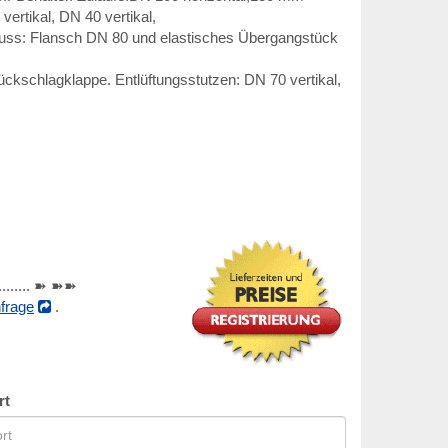
rtikal, DN 40 vertikal,
luss: Flansch DN 80 und elastisches Übergangstück
ckschlagklappe. Entlüftungsstutzen: DN 70 vertikal,
............ ➽ ➽➽
frage
.
rt