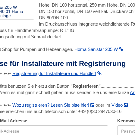
Höhe, DN 100 horizontal, 250 mm Höhe, DN 100 ve
tar 205 W
DN 150 horizontal, DN 150 vertikal. Druckansch
40.01 Homa
nlage
DN 80/DN 100.
Im Druckanschluss integrierte weichdichtende Rü
uss für Handmembranpumpe: R 1" IG,
ungsöffnung mit Schraubdeckel.
B Shop für Pumpen und Hebeanlagen.
Homa Sanistar 205 W
se für Installateure mit Registrierung
➽ ➽➽
Registrierung für Installateure und Händler!
Bitte benutzen Sie hierzu den Button
"Registrieren"
........................
Wenn es mal ganz schnell gehen muss senden Sie uns eine kurze
An
➽ ➽➽
Wozu registrieren? Lesen Sie bitte hier!
oder im
Video
Sie erreichen uns auch telefonisch unter +49 (0)30 2847030-16
-Mail Adresse
Kennwo