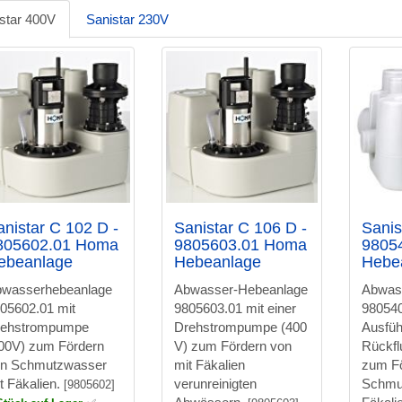
star 400V
Sanistar 230V
anistar C 102 D -
Sanistar C 106 D -
Sanis
805602.01 Homa
9805603.01 Homa
9805
ebeanlage
Hebeanlage
Hebe
wasserhebeanlage
Abwasser-Hebeanlage
Abwas
05602.01 mit
9805603.01 mit einer
980540
rehstrompumpe
Drehstrompumpe (400
Ausfüh
00V) zum Fördern
V) zum Fördern von
Rückfl
n Schmutzwasser
mit Fäkalien
zum Fö
t Fäkalien.
verunreinigten
Schmu
[9805602]