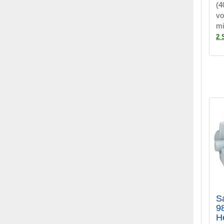
(4
vo
mi
2 
S
9
H