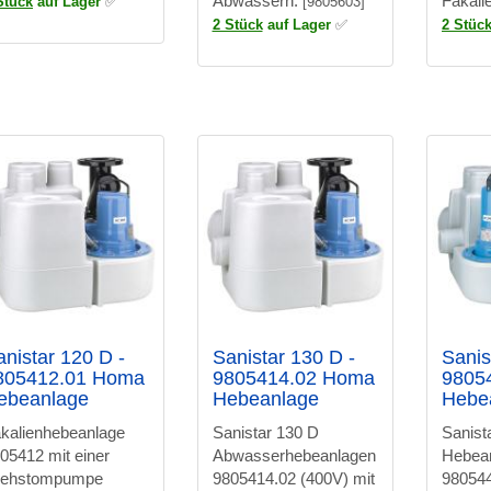
Abwässern.
Fäkali
Stück
auf Lager
✅
[9805603]
2 Stück
auf Lager
✅
2 Stüc
anistar 120 D -
Sanistar 130 D -
Sanis
805412.01 Homa
9805414.02 Homa
9805
ebeanlage
Hebeanlage
Hebe
kalienhebeanlage
Sanistar 130 D
Sanist
05412 mit einer
Abwasserhebeanlagen
Hebea
rehstompumpe
9805414.02 (400V) mit
980544