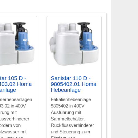
tar 105 D -
Sanistar 110 D -
403.02 Homa
9805402.01 Homa
anlage
Hebeanlage
serhebeanlagen
Fäkalienhebeanlage
3.02 in 400V
9805402 in 400V
rung mit
Ausführung mit
ussverhinderer
Sammelbehälter,
rdern von
Rückflussverhinderer
tzwasser mit
und Steuerung zum