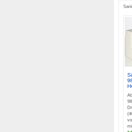
Sani
S
9
H
Ab
98
D
(4
vo
mi