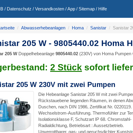
GB
/
Datenschutz
/
Versandkosten
/
App
/
Sitemap
/
Hilfe
artseite
Abwasserhebeanlagen
Homa
Sanistar
Sanistar 
istar 205 W - 9805440.02 Homa 
ar 205 W
Doppelhebeanlage
9805440.02
(230V) von Homa Pumpen G
gerbestand:
2 Stück
sofort liefe
istar 205 W 230V mit zwei Pumpen
Die Hebeanlage Sanistar 205 W mit zwei Pumpen
Rückstauebene liegenden Räumen, in denen Abwas
Duschen, nach DIN 1986, Zertifikat Nr. 0220119. 
Wechselstrom-Ausführung. Thermofühler zur Te
Isolationsklasse F, Schutzart IP 68. Chromstahl
Radialdichtung, Betriebsart : Aussetzbetrieb.
Unverrottbarer, gas- und geruchsdichter Kunstst