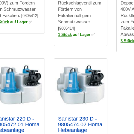
00V) zum Fördern
Rückschlagventil zum
Doppe
n Schmutzwasser
Fördern von
400V A
t Fäkalien.
Fäkalienhaltigem
Rückfl
[9805412]
Schmutzwasser.
zum Fö
Stück
auf Lager
✅
Fäkali
[9805414]
Abwäs
1 Stück
auf Lager
✅
3 Stüc
anistar 220 D -
Sanistar 230 D -
805472.01 Homa
9805474.02 Homa
ebeanlage
Hebeanlage