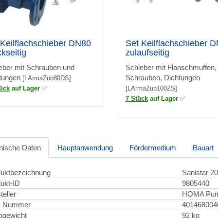
 Keilflachschieber DN80
Set Keilflachschieber 
kseitig
zulaufseitig
eber mit Schrauben und
Schieber mit Flanschmuffen,
tungen
Schrauben, Dichtungen
[LArmaZub80DS]
tück
auf Lager
✅
[LArmaZub100ZS]
7 Stück
auf Lager
✅
nische Daten
Hauptanwendung
Fördermedium
Bauart
uktbezeichnung
Sanistar 2
ukt-ID
9805440
teller
HOMA Pu
 Nummer
401468004
ogewicht
92 kg