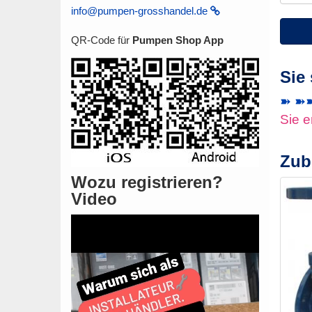
info@pumpen-grosshandel.de
QR-Code für
Pumpen Shop App
Sie
➽ ➽➽ 
Sie e
Zub
Wozu registrieren?
Video