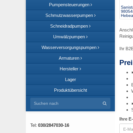
Pumpensteuerungen
Sanis
98054
Schmutzwasserpumpen
Hebea
Schneidradpumpen
Anschl
Reinig
Umwälzpumpen
Wasserversorgungspumpen
Ihr B2
Armaturen
Prei
Hersteller
Lager
Produktübersicht
Ihre E
Tel:
030/2847030-16