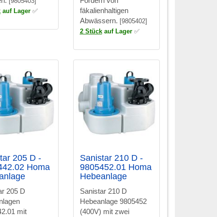
en.
Fördern von
[9805403]
fäkalienhaltigen
k
auf Lager
✅
Abwässern.
[9805402]
2 Stück
auf Lager
✅
tar 205 D -
Sanistar 210 D -
442.02 Homa
9805452.01 Homa
anlage
Hebeanlage
ar 205 D
Sanistar 210 D
nlagen
Hebeanlage 9805452
2.01 mit
(400V) mit zwei