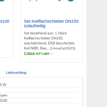
DN100
Set Keilflachschieber DN150
zulaufseitig
Set bestehend aus: 1 Stück
Keilflachschieber DN150,
weichdichtend, EKB beschichtet,
Keil NBR, Bau...
[LArmaZub150ZS]
3 Stück
auf Lager
✅
Lieferumfang
05 W
mpen
6230