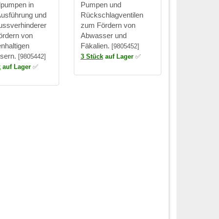
lpumpen in
Pumpen und
usführung und
Rückschlagventilen
ussverhinderer
zum Fördern von
rdern von
Abwasser und
enhaltigen
Fäkalien.
[9805452]
sern.
[9805442]
3 Stück
auf Lager
✅
k
auf Lager
✅