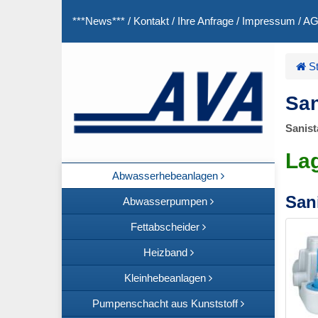
***News***
/
Kontakt
/
Ihre Anfrage
/
Impressum
/
A
St
San
Sanist
La
Abwasserhebeanlagen
San
Abwasserpumpen
Fettabscheider
Heizband
Kleinhebeanlagen
Pumpenschacht aus Kunststoff