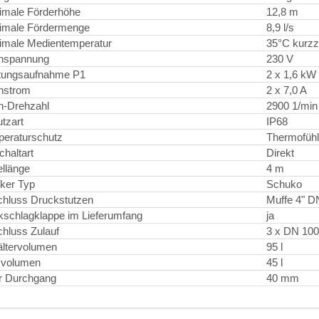
imale Förderhöhe
12,8 m
imale Fördermenge
8,9 l/s
male Medientemperatur
35°C kurzze
nspannung
230 V
tungsaufnahme P1
2 x 1,6 kW
nstrom
2 x 7,0 A
n-Drehzahl
2900 1/min
tzart
IP68
eraturschutz
Thermofühl
chaltart
Direkt
llänge
4 m
ker Typ
Schuko
hluss Druckstutzen
Muffe 4" D
schlagklappe im Lieferumfang
ja
hluss Zulauf
3 x DN 100
ltervolumen
95 l
zvolumen
45 l
er Durchgang
40 mm