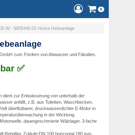
0
205 W - 9805440.02 Homa Hebeanlage
Hebeanlage
mbH zum Fördern von Abwasser und Fäkalien.
rbar ✅
 dient zur Entwässerung von unterhalb der
ser anfällt, z.B. aus Toiletten, Waschbecken,
Voll überflutbarer, druckwasserdichter E-Motor in
mperaturüberwachung in der Wicklung.
- Motorwelle, dauergeschmierte Wälzlager. 3-fache
off-Behälter. Zuläufe:DN 100 horizontal,180 mm