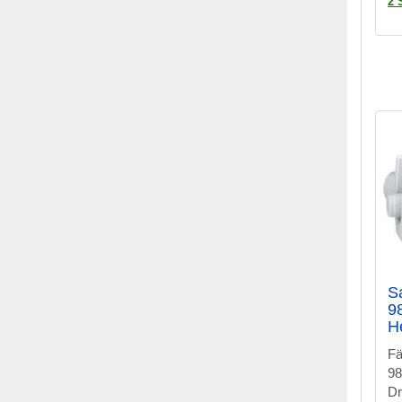
2 
S
9
H
Fä
98
D