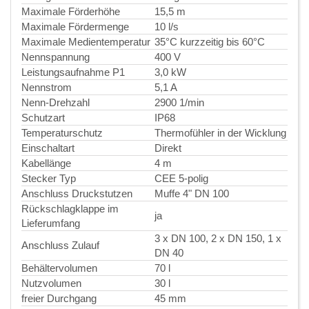
Maximale Förderhöhe
15,5 m
Maximale Fördermenge
10 l/s
Maximale Medientemperatur
35°C kurzzeitig bis 60°C
Nennspannung
400 V
Leistungsaufnahme P1
3,0 kW
Nennstrom
5,1 A
Nenn-Drehzahl
2900 1/min
Schutzart
IP68
Temperaturschutz
Thermofühler in der Wicklung
Einschaltart
Direkt
Kabellänge
4 m
Stecker Typ
CEE 5-polig
Anschluss Druckstutzen
Muffe 4" DN 100
Rückschlagklappe im
ja
Lieferumfang
3 x DN 100, 2 x DN 150, 1 x
Anschluss Zulauf
DN 40
Behältervolumen
70 l
Nutzvolumen
30 l
freier Durchgang
45 mm