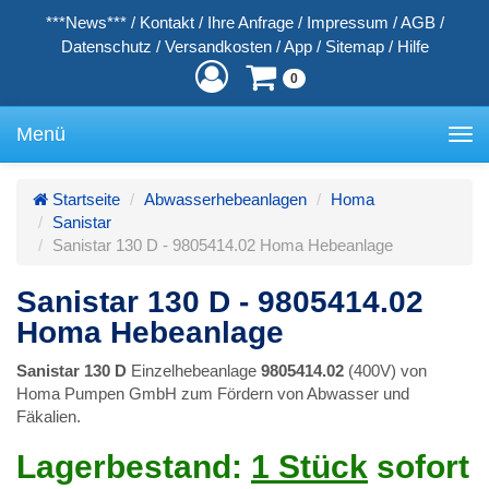
***News***
/
Kontakt
/
Ihre Anfrage
/
Impressum
/
AGB
/
Datenschutz
/
Versandkosten
/
App
/
Sitemap
/
Hilfe
0
Menü
Toggle
navigation
Startseite
Abwasserhebeanlagen
Homa
Sanistar
Sanistar 130 D - 9805414.02 Homa Hebeanlage
Sanistar 130 D - 9805414.02
Homa Hebeanlage
Sanistar 130 D
Einzelhebeanlage
9805414.02
(400V) von
Homa Pumpen GmbH zum Fördern von Abwasser und
Fäkalien.
Lagerbestand:
1 Stück
sofort