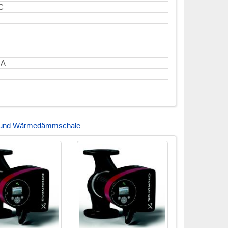
°C
 A
 und Wärmedämmschale