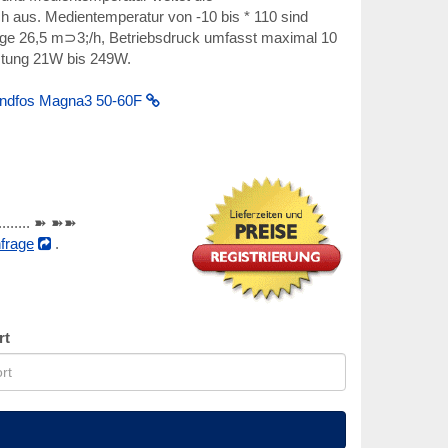
h aus. Medientemperatur von -10 bis * 110 sind
nge 26,5 m⊃3;/h, Betriebsdruck umfasst maximal 10
istung 21W bis 249W.
ndfos Magna3 50-60F
............ ➽ ➽➽
frage
.
rt