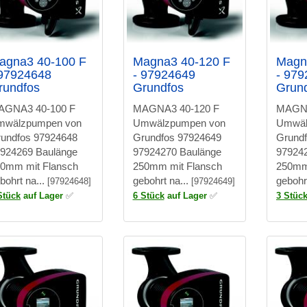
agna3 40-100 F
Magna3 40-120 F
Magn
 97924648
- 97924649
- 97
rundfos
Grundfos
Grun
AGNA3 40-100 F
MAGNA3 40-120 F
MAGNA
mwälzpumpen von
Umwälzpumpen von
Umwäl
undfos 97924648
Grundfos 97924649
Grund
924269 Baulänge
97924270 Baulänge
97924
0mm mit Flansch
250mm mit Flansch
250mm
bohrt na...
gebohrt na...
gebohr
[97924648]
[97924649]
Stück
auf Lager
✅
6 Stück
auf Lager
✅
3 Stüc