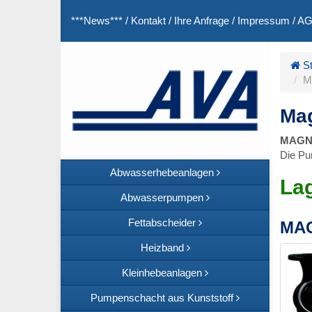
***News***
/
Kontakt
/
Ihre Anfrage
/
Impressum
/
A
St
M
Mag
MAGNA
Die Pu
Abwasserhebeanlagen
La
Abwasserpumpen
Fettabscheider
MAG
Heizband
Kleinhebeanlagen
Pumpenschacht aus Kunststoff