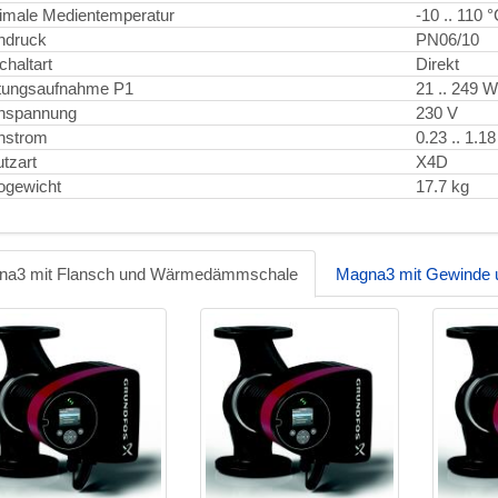
male Medientemperatur
-10 .. 110 
ndruck
PN06/10
chaltart
Direkt
tungsaufnahme P1
21 .. 249 W
nspannung
230 V
nstrom
0.23 .. 1.18
tzart
X4D
ogewicht
17.7 kg
na3 mit Flansch und Wärmedämmschale
Magna3 mit Gewinde