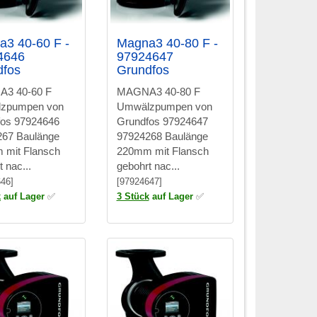
3 40-60 F -
Magna3 40-80 F -
4646
97924647
dfos
Grundfos
3 40-60 F
MAGNA3 40-80 F
zpumpen von
Umwälzpumpen von
fos 97924646
Grundfos 97924647
267 Baulänge
97924268 Baulänge
 mit Flansch
220mm mit Flansch
 nac...
gebohrt nac...
46]
[97924647]
k
auf Lager
✅
3 Stück
auf Lager
✅