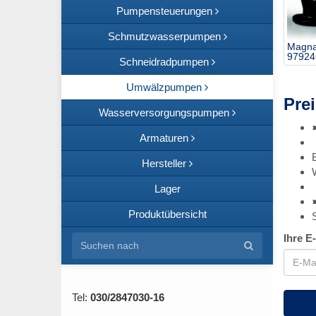
Pumpensteuerungen
Schmutzwasserpumpen
Magna
97924
Schneidradpumpen
Umwälzpumpen
Prei
Wasserversorgungspumpen
Armaturen
Hersteller
Lager
Produktübersicht
Ihre E
Tel:
030/2847030-16