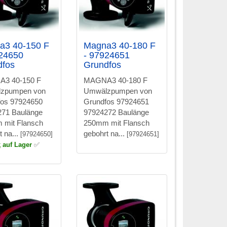
a3 40-150 F
Magna3 40-180 F
924650
- 97924651
dfos
Grundfos
3 40-150 F
MAGNA3 40-180 F
zpumpen von
Umwälzpumpen von
fos 97924650
Grundfos 97924651
271 Baulänge
97924272 Baulänge
 mit Flansch
250mm mit Flansch
t na...
gebohrt na...
[97924650]
[97924651]
k
auf Lager
✅