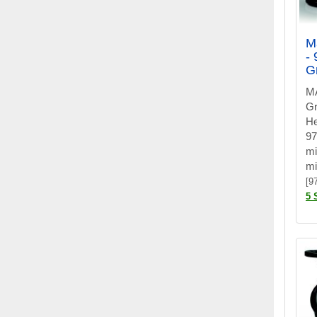
M
-
G
M
Gr
H
97
mi
mi
[9
5 