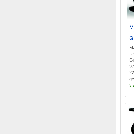
M
-
G
M
U
Gr
97
22
ge
5 