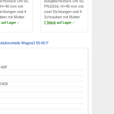
ichsstück DN 50,
Ausgleichsstück DN 50,
 H=40 mm mit
PN10/16, H=40 mm mit
ichtungen und 4
zwei Dichtungen und 4
ben mit Mutter
Schrauben mit Mutter
k
auf Lager
✅
7 Stück
auf Lager
✅
oduktvorteile Magna3 50-60 F
-60F
7409