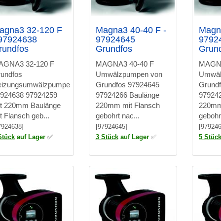
agna3 32-120 F
Magna3 40-40 F -
Magna
 97924638
97924645
9792
rundfos
Grundfos
Grun
AGNA3 32-120 F
MAGNA3 40-40 F
MAGNA
undfos
Umwälzpumpen von
Umwäl
eizungsumwälzpumpe
Grundfos 97924645
Grund
924638 97924259
97924266 Baulänge
97924
t 220mm Baulänge
220mm mit Flansch
220mm
t Flansch geb...
gebohrt nac...
gebohrt
7924638]
[97924645]
[979246
Stück
auf Lager
✅
3 Stück
auf Lager
✅
5 Stüc