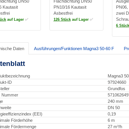
hdichtung DN50
Flachdichtung DN50
Ausgle
 Kautasit
PN10/16 Kautasit
PN06,
stfrei
Asbestfrei
zwei D
Schrau
tück
auf Lager
✅
126 Stück
auf Lager
✅
6 Stüc
nische Daten
Ausführungen/Funktionen Magna3 50-60 F
Pr
tenblatt
uktbezeichnung
Magna3 50
ukt-ID
97924660
teller
Grundfos
 Nummer
571062649
ge
240 mm
nweite
DN 50
gieeffizienzindex (EEI)
0,19
imale Förderhöhe
6 m
imale Fördermenge
27 m³/h