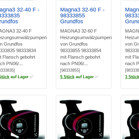
agna3 32-40 F -
Magna3 32-60 F -
Magna
8333835
98333855
9833
rundfos
Grundfos
Grun
AGNA3 32-40 F
MAGNA3 32-60 F
MAGNA
eizungsumwälzpumpen
Heizungsumwälzpumpen
Heizu
n Grundfos
von Grundfos
von Gr
333835 98333834
98333855 98333854
98333
t Flansch gebohrt
mit Flansch gebohrt
mit Fl
ch PN06/...
nach PN06/...
nach P
8333835]
[98333855]
[983338
Stück
auf Lager
✅
5 Stück
auf Lager
✅
3 Stüc