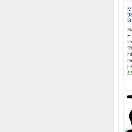
M
9
G
M
H
vo
98
mi
na
[9
2 