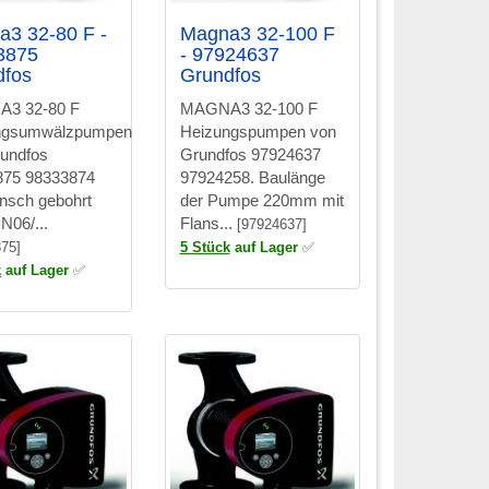
3 32-80 F -
Magna3 32-100 F
3875
- 97924637
dfos
Grundfos
3 32-80 F
MAGNA3 32-100 F
ngsumwälzpumpen
Heizungspumpen von
undfos
Grundfos 97924637
875 98333874
97924258. Baulänge
ansch gebohrt
der Pumpe 220mm mit
N06/...
Flans...
[97924637]
75]
5 Stück
auf Lager
✅
k
auf Lager
✅