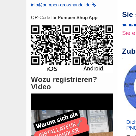
info@pumpen-grosshandel.de
Sie
QR-Code für
Pumpen Shop App
➽ ➽➽ 
Sie e
Zub
Wozu registrieren?
Video
Dic
PN0