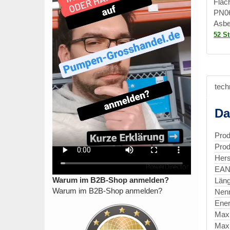
Flac
PN06
Asbe
52 S
tech
Da
Prod
Prod
Hers
EAN
Warum im B2B-Shop anmelden?
Län
Warum im B2B-Shop anmelden?
Nen
Ener
Max
Max