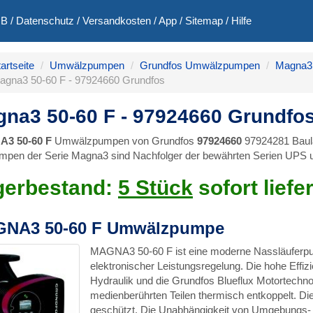
GB
/
Datenschutz
/
Versandkosten
/
App
/
Sitemap
/
Hilfe
artseite
Umwälzpumpen
Grundfos Umwälzpumpen
Magna3 
agna3 50-60 F - 97924660 Grundfos
na3 50-60 F - 97924660 Grundfo
3 50-60 F
Umwälzpumpen von Grundfos
97924660
97924281 Baul
mpen der Serie Magna3 sind Nachfolger der bewährten Serien UPS
gerbestand:
5 Stück
sofort liefe
NA3 50-60 F Umwälzpumpe
MAGNA3 50-60 F ist eine moderne Nassläuferp
elektronischer Leistungsregelung. Die hohe Effi
Hydraulik und die Grundfos Blueflux Motortechno
medienberührten Teilen thermisch entkoppelt. D
geschützt. Die Unabhängigkeit von Umgebungs- 